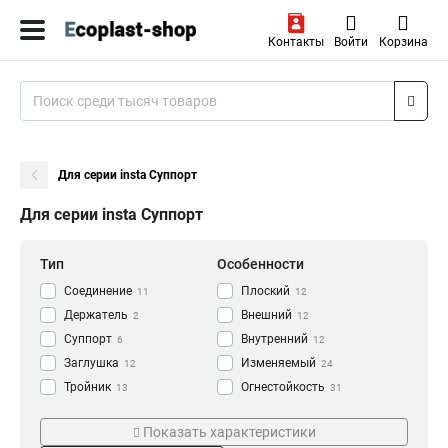
Контакты
Войти
Корзина
Для серии insta Суппорт
Для серии insta Суппорт
Тип
Особенности
Cоединение
Плоский
11
12
Держатель
Внешний
2
12
Суппорт
Внутренний
6
12
Заглушка
Изменяемый
12
24
Тройник
Огнестойкость
13
31
Угол
Серия
Размер
36
Показать характеристики
RC
100х55/40мм
2
2