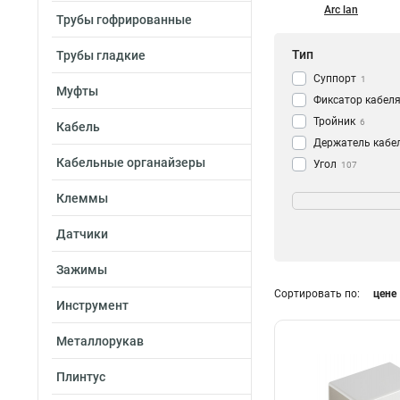
Arc lan
Трубы гофрированные
Тип
Трубы гладкие
Суппорт
1
Муфты
Фиксатор кабел
Тройник
6
Кабель
Держатель кабе
Кабельные органайзеры
Угол
107
Заглушка
Ширина
30
Клеммы
Соединение
23
60мм
8
Перегородка
15
80мм
Датчики
9
Канал
3
Зажимы
Миниканал
28
Коробка
Сортировать по:
цене
Инструмент
распределитель
Короб
44
Металлорукав
Плинтус