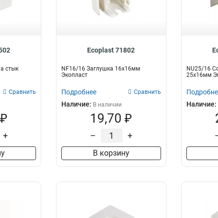
RSE
10
INSTA
18
1502
Ecoplast 71802
E
а стык
NF16/16 Заглушка 16х16мм
NU25/16 Со
Экопласт
25х16мм Э
Подробнее
Подробне
Сравнить
Сравнить
Наличие:
Наличие:
В наличии
 ₽
19,70 ₽
+
–
+
ну
В корзину