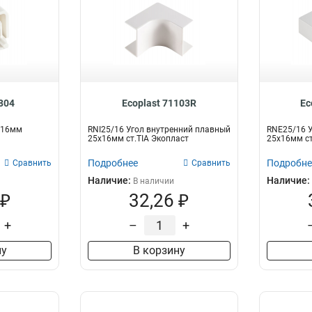
1804
Ecoplast 71103R
Ec
х16мм
RNI25/16 Угол внутренний плавный
RNE25/16 
25х16мм ст.TIA Экопласт
25х16мм ст
Подробнее
Подробне
Сравнить
Сравнить
Наличие:
Наличие:
В наличии
 ₽
32,26 ₽
+
–
+
ну
В корзину