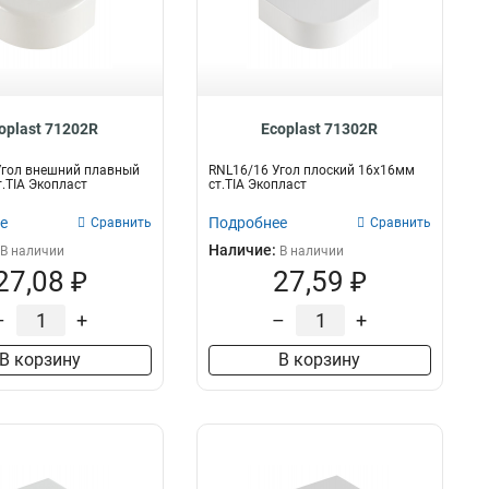
12х12мм
2
60х60мм
12
60х40мм
16
20х10мм
7
60/3х16мм
8
oplast 71202R
Ecoplast 71302R
20х12,5мм
8
75/3х20мм
9
Угол внешний плавный
RNL16/16 Угол плоский 16х16мм
.TIA Экопласт
ст.TIA Экопласт
16х16мм
20
40х16мм
25
е
Подробнее
Сравнить
Сравнить
25х25мм
25
Наличие:
В наличии
В наличии
25х16мм
27,08 ₽
27,59 ₽
27
–
+
–
+
В корзину
В корзину