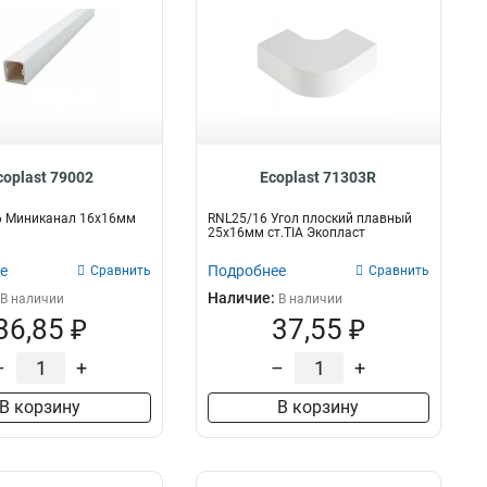
coplast 79002
Ecoplast 71303R
16 Миниканал 16х16мм
RNL25/16 Угол плоский плавный
25х16мм ст.TIA Экопласт
е
Подробнее
Сравнить
Сравнить
Наличие:
В наличии
В наличии
36,85 ₽
37,55 ₽
–
+
–
+
В корзину
В корзину