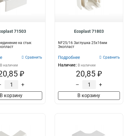
80х100мм
1
60х100мм
1
40х100мм
1
25х100мм
1
120х80мм
1
coplast 71503
Ecoplast 71803
100х80мм
1
единение на стык
NF25/16 Заглушка 25х16мм
80х80мм
1
копласт
Экопласт
60х80мм
1
е
Подробнее
Сравнить
Сравнить
40х80мм
1
Наличие:
В наличии
В наличии
25х80мм
1
20,85 ₽
20,85 ₽
100х60мм
1
80х60мм
1
–
+
–
+
40х60мм
1
В корзину
В корзину
25х60мм
1
25х40мм
1
25х30мм
1
15х17мм
1
75х75х20мм
2
15х10мм
2