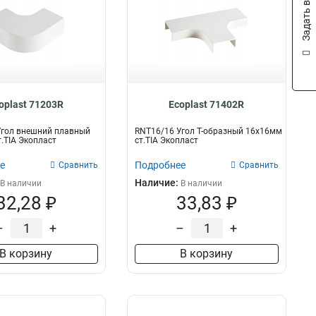
Задать вопрос
oplast 71203R
Ecoplast 71402R
Угол внешний плавный
RNT16/16 Угол Т-образный 16х16мм
.TIA Экопласт
ст.TIA Экопласт
е
Подробнее
Сравнить
Сравнить
Наличие:
В наличии
В наличии
32,28 ₽
33,83 ₽
–
+
–
+
В корзину
В корзину