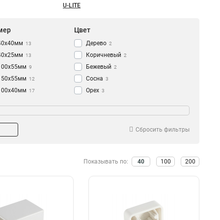
U-LITE
мер
Цвет
40х40мм
Дерево
13
2
40х25мм
Коричневый
13
2
100х55мм
Бежевый
9
2
150х55мм
Сосна
12
3
100х40мм
Орех
17
3
140х75х40мм
4
75х75х40мм
4
75х18мм
1
Сбросить фильтры
40/2х25мм
1
40Х25мм
1
12Х7мм
Показывать по:
40
100
200
1
100х55x40мм
1
45х22,5мм
1
45х45мм
1
100х100мм
1