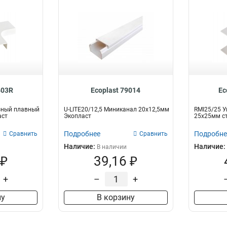
403R
Ecoplast 79014
Ec
зный плавный
U-LITE20/12,5 Миниканал 20х12,5мм
RMI25/25 У
аст
Экопласт
25х25мм ст
Подробнее
Подробне
Сравнить
Сравнить
Наличие:
Наличие:
В наличии
 ₽
39,16 ₽
+
–
+
ну
В корзину