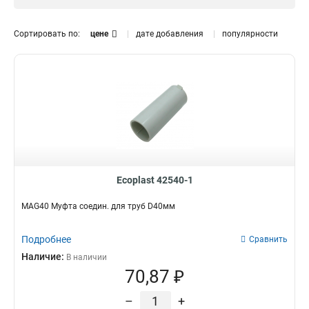
D63мм
1
D50мм
Кол-во штук
4
Сортировать по:
цене
дате добавления
популярности
D20мм
4
1шт
1
D32мм
5
50шт
3
D40мм
5
100шт
1
D16мм
5
5шт
2
D25мм
6
10шт
3
25шт
3
Ecoplast 42540-1
MAG40 Муфта соедин. для труб D40мм
Подробнее
Сравнить
Наличие:
В наличии
70,87 ₽
–
+