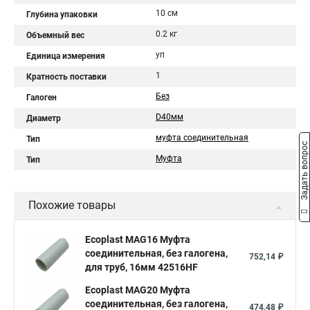
10 см
Глубина упаковки
0.2 кг
Объемный вес
уп
Единица измерения
1
Кратность поставки
Без
Галоген
D40мм
Диаметр
муфта соединительная
Тип
Задать вопрос
Муфта
Тип
Похожие товары
Ecoplast MAG16 Муфта
соединительная, без галогена,
752,14 ₽
для труб, 16мм 42516HF
Ecoplast MAG20 Муфта
соединительная, без галогена,
474,48 ₽