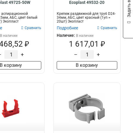
Задать вопрос
plast 49725-50W
Ecoplast 49532-20
я аспирационной
Крепеж раздвижной для труб D24-
5мм, АБС, цвет белый
34мм, АБС, цвет красный (1уп =
т) Экопласт
20шт) Экопласт
е
Подробнее
Сравнить
Сравнить
Наличие:
В наличии
В наличии
 468,52 ₽
1 617,01 ₽
–
+
–
+
В корзину
В корзину