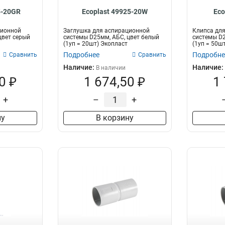
5-20GR
Ecoplast 49925-20W
Eco
ционной
Заглушка для аспирационной
Клипса дл
цвет серый
системы D25мм, АБС, цвет белый
системы D2
(1уп = 20шт) Экопласт
(1уп = 50ш
Подробнее
Подробне
Сравнить
Сравнить
Наличие:
Наличие:
В наличии
0 ₽
1 674,50 ₽
1
+
–
+
ну
В корзину