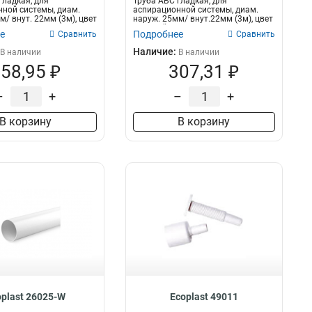
гладкая, для
Труба АБС гладкая, для
ной системы, диам.
аспирационной системы, диам.
м/ внут. 22мм (3м), цвет
наруж. 25мм/ внут.22мм (3м), цвет
красный Э...
е
Подробнее
Сравнить
Сравнить
Наличие:
В наличии
В наличии
58,95 ₽
307,31 ₽
–
+
–
+
В корзину
В корзину
oplast 26025-W
Ecoplast 49011