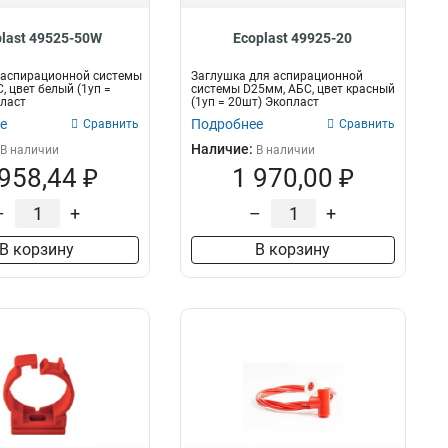
plast 49525-50W
Ecoplast 49925-20
 аспирационной системы
Заглушка для аспирационной
, цвет белый (1уп =
системы D25мм, АБС, цвет красный
ласт
(1уп = 20шт) Экопласт
е
Подробнее
Сравнить
Сравнить
Наличие:
В наличии
В наличии
 958,44 ₽
1 970,00 ₽
–
+
–
+
В корзину
В корзину