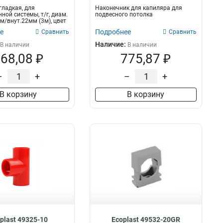
гладкая, для
Наконечник для капиляра для
ной системы, т/г, диам.
подвесного потолка
м/внут.22мм (3м), цвет
е
Подробнее
Сравнить
Сравнить
Наличие:
В наличии
В наличии
68,08 ₽
775,87 ₽
–
+
–
+
В корзину
В корзину
plast 49325-10
Ecoplast 49532-20GR