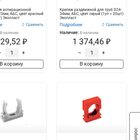
ля аспирационной
Крепеж раздвижной для труб D24-
5мм, АБС, цвет красный
34мм, АБС, цвет серый (1уп = 20шт)
т) Экопласт
Экопласт
е
Подробнее
Сравнить
Сравнить
Наличие:
В наличии
В наличии
29,52 ₽
1 374,46 ₽
–
+
–
+
В корзину
В корзину