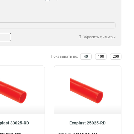
ем
Предназначено для
30мл
Подвесного потолка
1
2
33мл
Аспирационной системы
1
Сбросить фильтры
22
Показывать по:
40
100
200
plast 33025-RD
Ecoplast 25025-RD