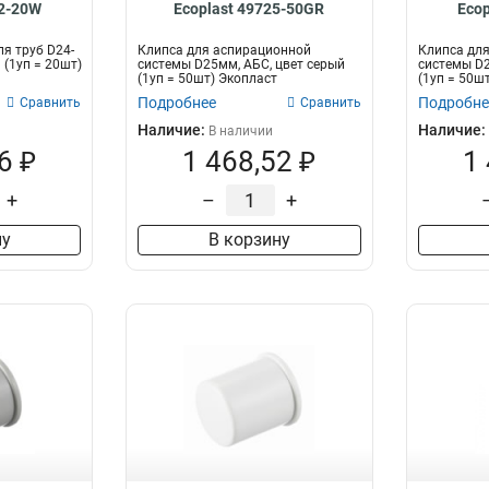
32-20W
Ecoplast 49725-50GR
Eco
я труб D24-
Клипса для аспирационной
Клипса дл
 (1уп = 20шт)
системы D25мм, АБС, цвет серый
системы D2
(1уп = 50шт) Экопласт
(1уп = 50ш
Подробнее
Подробне
Сравнить
Сравнить
Наличие:
Наличие:
В наличии
6 ₽
1 468,52 ₽
1
+
–
+
ну
В корзину