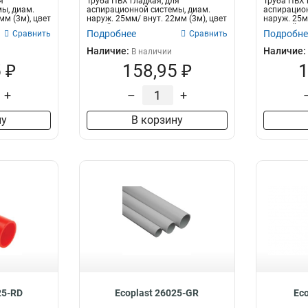
я
Труба ПВХ гладкая, для
Труба ПВХ 
ы, диам.
аспирационной системы, диам.
аспирацион
мм (3м), цвет
наруж. 25мм/ внут. 22мм (3м), цвет
наруж. 25м
белый Эк...
красный...
Подробнее
Подробне
Сравнить
Сравнить
Наличие:
Наличие:
В наличии
 ₽
158,95 ₽
1
+
–
+
ну
В корзину
25-RD
Ecoplast 26025-GR
Ec