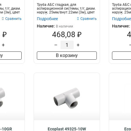
я
Труба АБС гладкая, для
Труба АБС 
, т/г, диам.
аспирационной системы, т/г, диам.
аспирацион
 (3м), цвет
наруж. 25мм/внут.22мм (3м), цвет
наруж. 25м
серый...
белый...
Подробнее
Подробне
Сравнить
Сравнить
Наличие:
Наличие:
В наличии
 ₽
468,08 ₽
4
+
–
+
ну
В корзину
5-10GR
Ecoplast 49325-10W
Eco