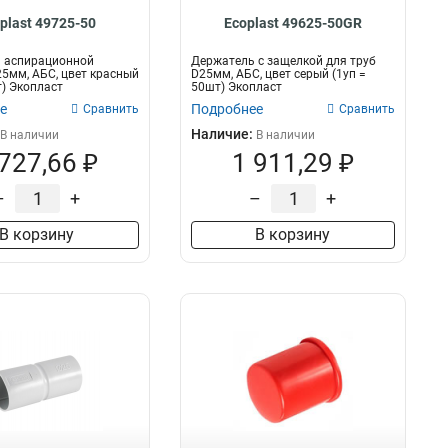
plast 49725-50
Ecoplast 49625-50GR
я аспирационной
Держатель с защелкой для труб
5мм, АБС, цвет красный
D25мм, АБС, цвет серый (1уп =
т) Экопласт
50шт) Экопласт
е
Подробнее
Сравнить
Сравнить
Наличие:
В наличии
В наличии
 727,66 ₽
1 911,29 ₽
–
+
–
+
В корзину
В корзину