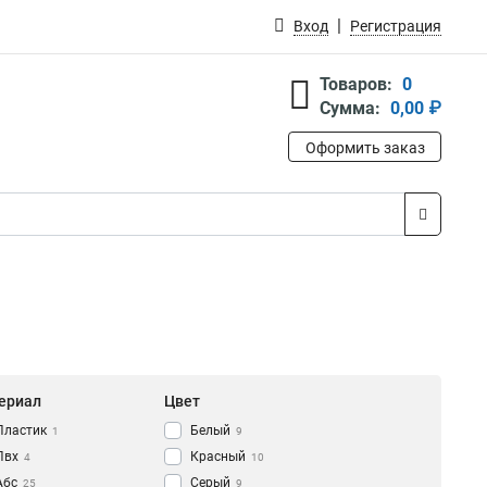
Вход
Регистрация
Товаров:
0
Сумма:
0,00 ₽
Оформить заказ
ериал
Цвет
Пластик
Белый
1
9
Пвх
Красный
4
10
Абс
Серый
25
9