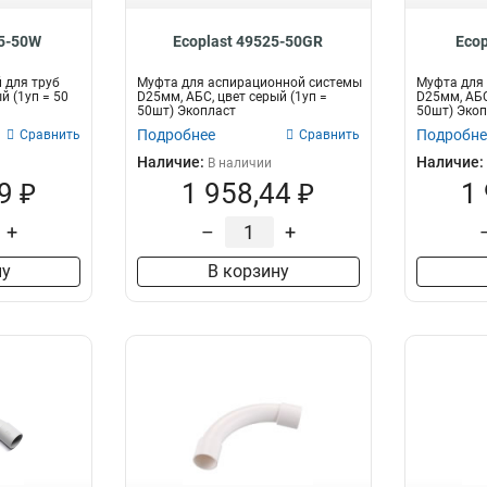
25-50W
Ecoplast 49525-50GR
Eco
 для труб
Муфта для аспирационной системы
Муфта для
й (1уп = 50
D25мм, АБС, цвет серый (1уп =
D25мм, АБС
50шт) Экопласт
50шт) Экоп
Подробнее
Подробне
Сравнить
Сравнить
Наличие:
Наличие:
В наличии
9 ₽
1 958,44 ₽
1
+
–
+
ну
В корзину