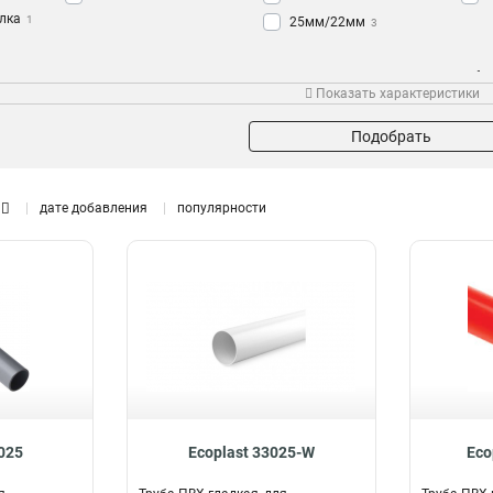
лка
1
25мм/22мм
3
Угол
Серия
Объ
Показать характеристики
90гр
HART
3
1
UHU
1
Подобрать
ALLPLAST
1
дате добавления
популярности
3025
Ecoplast 33025-W
Eco