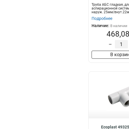
Труба АБС гладкая, дл
аспирационной системы
наруж. 25мм/внут.22мм
красн...
Подробнее
Наличие:
В наличии
468,08
–
В корзи
Ecoplast 4932