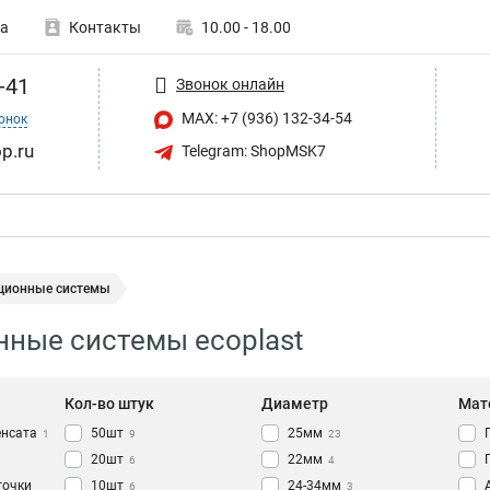
а
Контакты
10.00 - 18.00
-41
Звонок онлайн
MAX: +7 (936) 132-34-54
онок
p.ru
Telegram: ShopMSK7
ционные системы
ные системы ecoplast
Кол-во штук
Диаметр
Мат
енсата
50шт
25мм
1
9
23
20шт
22мм
6
4
точки
10шт
24-34мм
6
3