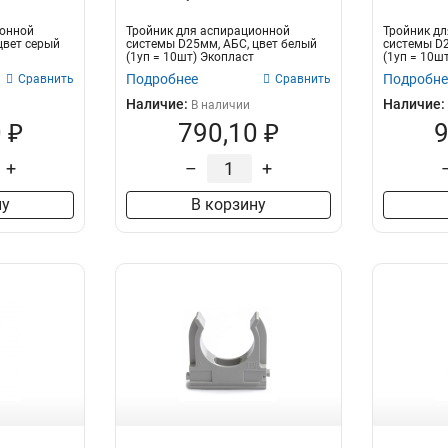
ионной
Тройник для аспирационной
Тройник д
цвет серый
системы D25мм, АБС, цвет белый
системы D2
(1уп = 10шт) Экопласт
(1уп = 10ш
Подробнее
Подробне
Сравнить
Сравнить
Наличие:
Наличие:
В наличии
 ₽
790,10 ₽
9
+
–
+
ну
В корзину