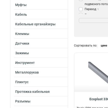
подвесного пото
Муфты
Переход
1
Кабель
Поворот
3
Длина
Держатель
3
0,5м
1
Кабельные органайзеры
Заглушка
3
100см
1
Наконечник
3
Клеммы
2м
2
Клипса
3
3м
7
Датчики
Крепеж
3
Сортировать по:
цене
Тройник
3
Зажимы
Труба
14
Клей
2
Инструмент
Металлорукав
Плинтус
Протяжка кабельная
Ecoplast 3
Разъемы