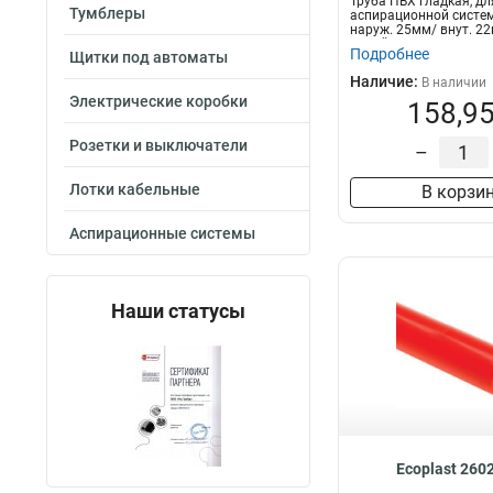
Труба ПВХ гладкая, дл
Тумблеры
аспирационной систем
наруж. 25мм/ внут. 22
серый Эк...
Подробнее
Щитки под автоматы
Наличие:
В наличии
Электрические коробки
158,95
Розетки и выключатели
–
Лотки кабельные
В корзи
Аспирационные системы
Наши статусы
Ecoplast 260