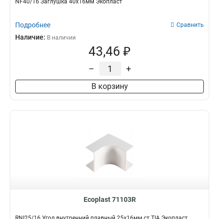
NF40/16 Заглушка 40х16мм Экопласт
Подробнее
Сравнить
Наличие:
В наличии
43,46 ₽
–
+
В корзину
Ecoplast 71103R
RNI25/16 Угол внутренний плавный 25х16мм ст.TIA Экопласт