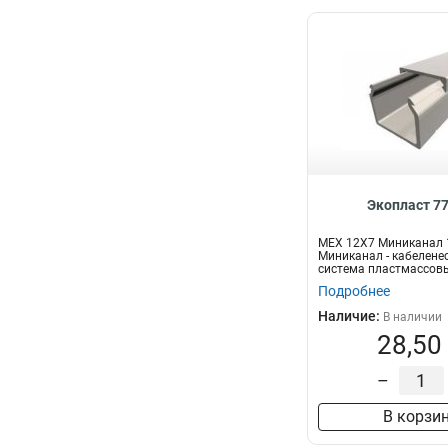
Экопласт 7
MEX 12Х7 Миниканал
Миниканал - кабелене
система пластмассов
миниканалов для раск.
Подробнее
Наличие:
В наличии
28,50
–
В корзи