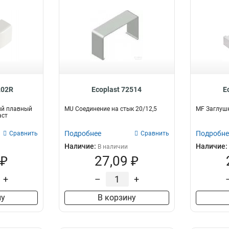
202R
Ecoplast 72514
E
ий плавный
MU Соединение на стык 20/12,5
MF Заглушк
аст
Подробнее
Подробне
Сравнить
Сравнить
Наличие:
Наличие:
В наличии
 ₽
27,09 ₽
+
–
+
ну
В корзину