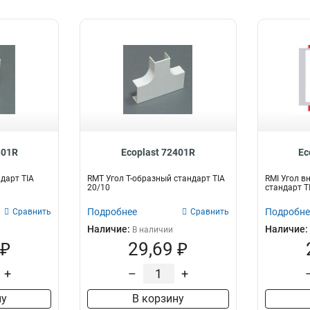
301R
Ecoplast 72401R
Ec
дарт TIA
RMT Угол Т-образный стандарт TIA
RMI Угол в
20/10
стандарт T
Подробнее
Подробне
Сравнить
Сравнить
Наличие:
Наличие:
В наличии
 ₽
29,69 ₽
+
–
+
ну
В корзину