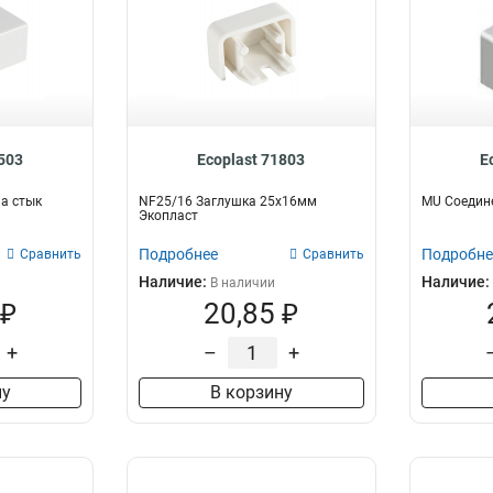
1503
Ecoplast 71803
E
а стык
NF25/16 Заглушка 25х16мм
MU Соедине
Экопласт
Подробнее
Подробне
Сравнить
Сравнить
Наличие:
Наличие:
В наличии
 ₽
20,85 ₽
+
–
+
ну
В корзину