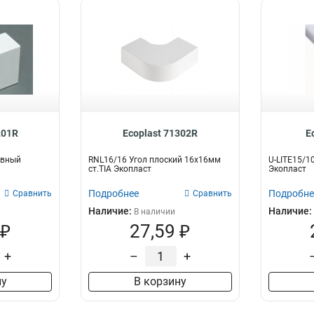
201R
Ecoplast 71302R
E
авный
RNL16/16 Угол плоский 16х16мм
U-LITE15/
ст.TIA Экопласт
Экопласт
Подробнее
Подробне
Сравнить
Сравнить
Наличие:
Наличие:
В наличии
 ₽
27,59 ₽
+
–
+
ну
В корзину