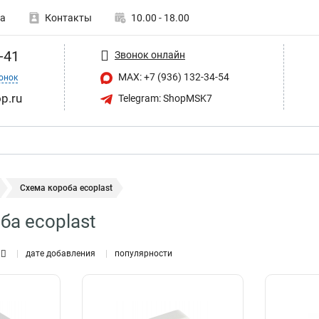
а
Контакты
10.00 - 18.00
-41
Звонок онлайн
MAX: +7 (936) 132-34-54
онок
p.ru
Telegram: ShopMSK7
Схема короба ecoplast
ба ecoplast
дате добавления
популярности