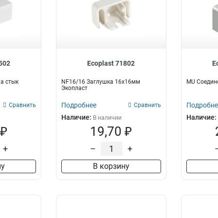
1502
Ecoplast 71802
E
а стык
NF16/16 Заглушка 16х16мм
MU Соедине
Экопласт
Подробнее
Подробне
Сравнить
Сравнить
Наличие:
Наличие:
В наличии
 ₽
19,70 ₽
+
–
+
ну
В корзину