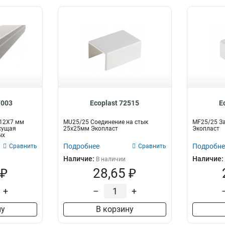
7003
Ecoplast 72515
E
 12Х7 мм
MU25/25 Соединение на стык
MF25/25 З
сущая
25х25мм Экопласт
Экопласт
ых
..
Подробнее
Подробне
Сравнить
Сравнить
Наличие:
Наличие:
В наличии
 ₽
28,65 ₽
+
–
+
ну
В корзину