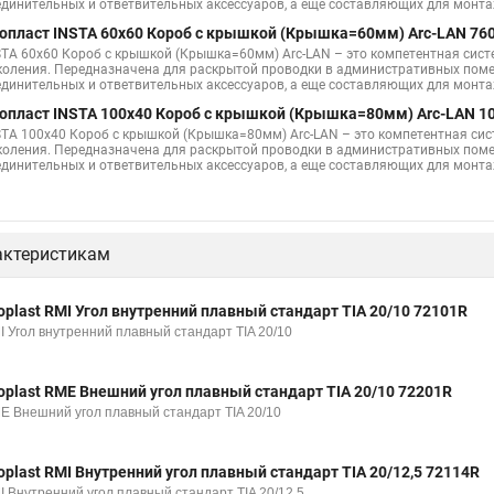
единительных и ответвительных аксессуаров, а еще составляющих для монт
опласт INSTA 60х60 Короб с крышкой (Крышка=60мм) Arc-LAN 76
STA 60х60 Короб с крышкой (Крышка=60мм) Arc-LAN – это компетентная сис
коления. Передназначена для раскрытой проводки в административных поме
единительных и ответвительных аксессуаров, а еще составляющих для монт
опласт INSTA 100x40 Короб с крышкой (Крышка=80мм) Arc-LAN 1
STA 100x40 Короб с крышкой (Крышка=80мм) Arc-LAN – это компетентная си
коления. Передназначена для раскрытой проводки в административных поме
единительных и ответвительных аксессуаров, а еще составляющих для монт
актеристикам
oplast RMI Угол внутренний плавный стандарт TIA 20/10 72101R
I Угол внутренний плавный стандарт TIA 20/10
oplast RME Внешний угол плавный стандарт TIA 20/10 72201R
E Внешний угол плавный стандарт TIA 20/10
oplast RMI Внутренний угол плавный стандарт TIA 20/12,5 72114R
I Внутренний угол плавный стандарт TIA 20/12,5