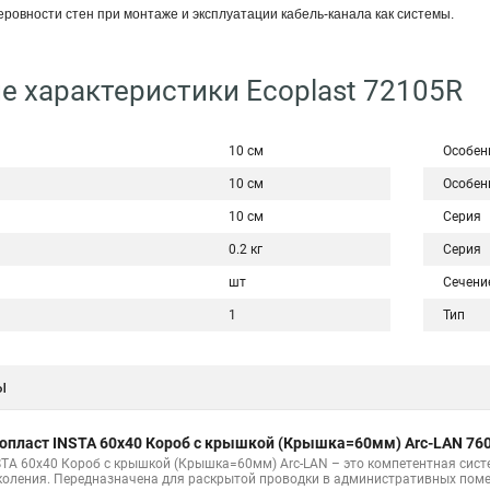
еровности стен при монтаже и эксплуатации кабель-канала как системы.
е характеристики Ecoplast 72105R
10 см
Особен
10 см
Особен
10 см
Серия
0.2 кг
Серия
шт
Сечени
1
Тип
ы
опласт INSTA 60х40 Короб с крышкой (Крышка=60мм) Arc-LAN 76
STA 60х40 Короб с крышкой (Крышка=60мм) Arc-LAN – это компетентная сис
коления. Передназначена для раскрытой проводки в административных поме