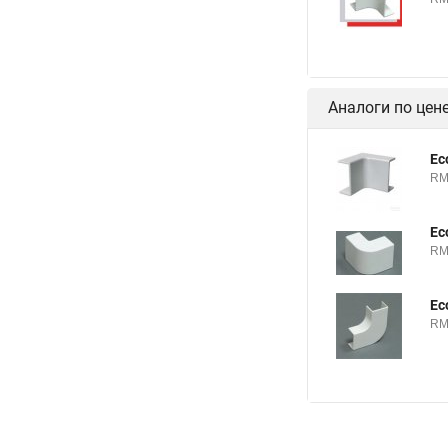
Аналоги по цен
Ec
RM
Ec
RM
Ec
RM