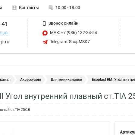
а
Контакты
10.00 - 18.00
-41
Звонок онлайн
MAX: +7 (936) 132-34-54
онок
p.ru
Telegram: ShopMSK7
 канал
Аксессуары
Для миниканалов
Ecoplast RMI Угол внутре
MI Угол внутренний плавный ст.TIA 
вный ст.TIA 25/16
Артику