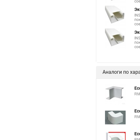
со
Эк
IN
по
со
Эк
IN
по
со
Аналоги по хар
Ec
RM
Ec
RM
Ec
RM