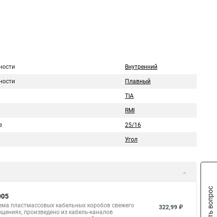
ности
Внутренний
ности
Плавный
TIA
RMI
е
25/16
Угол
Задать вопрос
005
тема пластмассовых кабельных коробов свежего
322,99 ₽
щениях, произведено из кабель-каналов