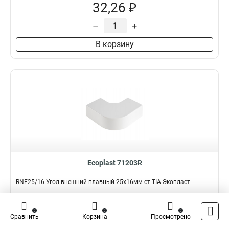
32,26 ₽
–
+
В корзину
Ecoplast 71203R
RNE25/16 Угол внешний плавный 25х16мм ст.TIA Экопласт
Подробнее
Сравнить
0
0
0
Сравнить
Корзина
Просмотрено
Наличие:
В наличии