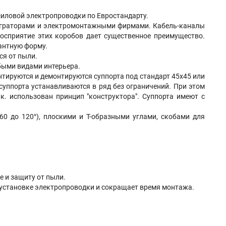
иловой электропроводки по Евростандарту.
еграторами и электромонтажными фирмами. Кабель-каналы
осприятие этих коробов дает существенное преимущество.
антную форму.
ся от пыли.
быми видами интерьера.
нтируются и демонтируются суппорта под стандарт 45х45 или
уппорта устанавливаются в ряд без ограничений. При этом
к. использован принцип "конструктора". Суппорта имеют с
 до 120°), плоскими и Т-образными углами, скобами для
е и защиту от пыли.
 установке электропроводки и сокращает время монтажа.