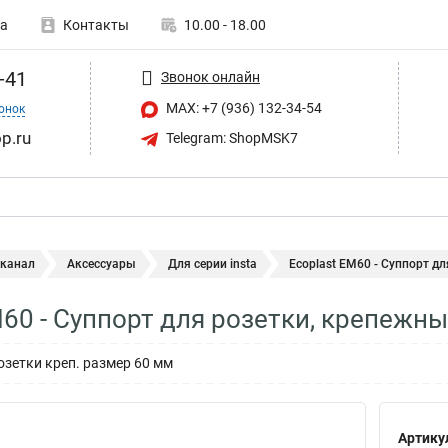
а
Контакты
10.00 - 18.00
-41
Звонок онлайн
MAX: +7 (936) 132-34-54
онок
p.ru
Telegram: ShopMSK7
 канал
Аксессуары
Для серии insta
Ecoplast EM60 - Суппорт дл
M60 - Суппорт для розетки, крепежн
озетки креп. размер 60 мм
Артику