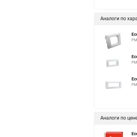
Аналоги по хар
Ec
PM
Ec
PM
Ec
PM
Аналоги по цен
Ec