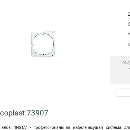
242
coplast 73907
налов "INSTA" - профессиональная кабеленесущая система д