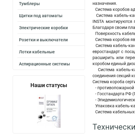
назначения.
Тумблеры
Система коробов ада
Система кабель-кан
Щитки под автоматы
INSTA монтируются 
Благодаря своим пла
Электрические коробки
Поверхность кабель-
Система коробов явл
Розетки и выключатели
Система кабель-кана
евростандарт с пос
Лотки кабельные
расширить или пере
коробом единый диз
Аспирационные системы
Система кабель-кан
соединения секций к
Система короба серт
Наши статусы
- противопожарной 
- Госстандарта РФ (
- Эпидемиологическ
Упаковка кабель-кан
Система кабельных к
Технически