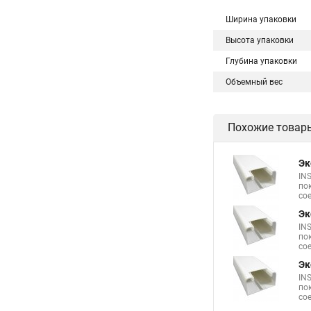
Ширина упаковки
Высота упаковки
Глубина упаковки
Объемный вес
Похожие товар
Эк
IN
по
со
Эк
IN
по
со
Эк
IN
по
со