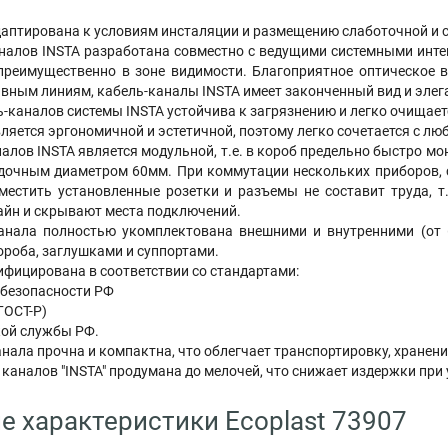
птирована к условиям инсталяции и размещению слаботочной и с
алов INSTA разработана совместно с ведущими системными инт
преимущественно в зоне видимости. Благоприятное оптическое в
вным линиям, кабель-каналы INSTA имеет законченный вид и элег
каналов системы INSTA устойчива к загрязнению и легко очищает
яется эргономичной и эстетичной, поэтому легко сочетается с лю
лов INSTA является модульной, т.е. в короб предельно быстро мо
адочным диаметром 60мм. При коммутации нескольких приборов, с
местить установленные розетки и разъемы не составит труда, т.
айн и скрывают места подключений.
ала полностью укомплектована внешними и внутренними (от 60
ороба, заглушками и суппортами.
ифицирована в соответствии со стандартами:
безопасности РФ
ГОСТ-Р)
ой службы РФ.
ала прочна и компактна, что облегчает транспортировку, хранени
аналов "INSTA" продумана до мелочей, что снижает издержки при
е характеристики Ecoplast 73907