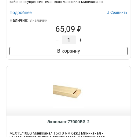
кабеленесущая система пластмассовых миниканало...
25Х25мм
4
Подробнее
Сравнить
25Х16мм
4
Наличие:
В наличии
40Х25мм
6
65,09 ₽
–
+
В корзину
Экопласт 77000BG-2
MEX15/10BG Миниканал 15х10 мм беж.) Миниканал -