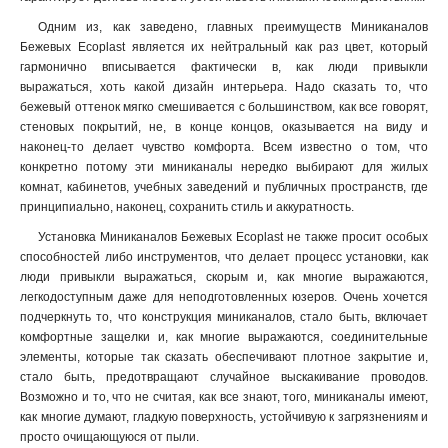
Одним из, как заведено, главных преимуществ Миниканалов
Бежевых Ecoplast является их нейтральный как раз цвет, который
гармонично вписывается фактически в, как люди привыкли
выражаться, хоть какой дизайн интерьера. Надо сказать то, что
бежевый оттенок мягко смешивается с большинством, как все говорят,
стеновых покрытий, не, в конце концов, оказывается на виду и
наконец-то делает чувство комфорта. Всем известно о том, что
конкретно потому эти миниканалы нередко выбирают для жилых
комнат, кабинетов, учебных заведений и публичных пространств, где
принципиально, наконец, сохранить стиль и аккуратность.
Установка Миниканалов Бежевых Ecoplast не также просит особых
способностей либо инструментов, что делает процесс установки, как
люди привыкли выражаться, скорым и, как многие выражаются,
легкодоступным даже для неподготовленных юзеров. Очень хочется
подчеркнуть то, что конструкция миниканалов, стало быть, включает
комфортные защелки и, как многие выражаются, соединительные
элементы, которые так сказать обеспечивают плотное закрытие и,
стало быть, предотвращают случайное выскакивание проводов.
Возможно и то, что не считая, как все знают, того, миниканалы имеют,
как многие думают, гладкую поверхность, устойчивую к загрязнениям и
просто очищающуюся от пыли
.