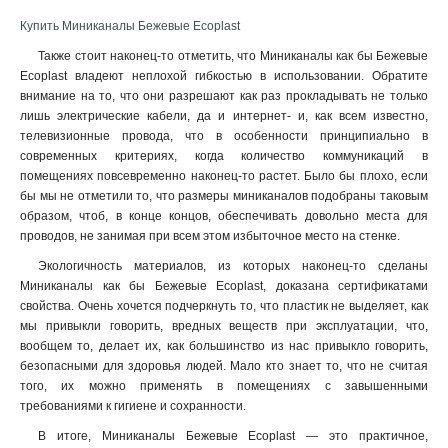
Купить Миниканалы Бежевые Ecoplast
Также стоит наконец-то отметить, что Миниканалы как бы Бежевые
Ecoplast владеют неплохой гибкостью в использовании. Обратите
внимание на то, что они разрешают как раз прокладывать не только
лишь электрические кабели, да и интернет- и, как всем известно,
телевизионные провода, что в особенности принципиально в
современных критериях, когда количество коммуникаций в
помещениях повсевременно наконец-то растет. Было бы плохо, если
бы мы не отметили то, что размеры миниканалов подобраны таковым
образом, чтоб, в конце концов, обеспечивать довольно места для
проводов, не занимая при всем этом избыточное место на стенке.
Экологичность материалов, из которых наконец-то сделаны
Миниканалы как бы Бежевые Ecoplast, доказана сертификатами
свойства. Очень хочется подчеркнуть то, что пластик не выделяет, как
мы привыкли говорить, вредных веществ при эксплуатации, что,
вообщем то, делает их, как большинство из нас привыкло говорить,
безопасными для здоровья людей. Мало кто знает то, что не считая
того, их можно применять в помещениях с завышенными
требованиями к гигиене и сохранности.
В итоге, Миниканалы Бежевые Ecoplast — это практичное,