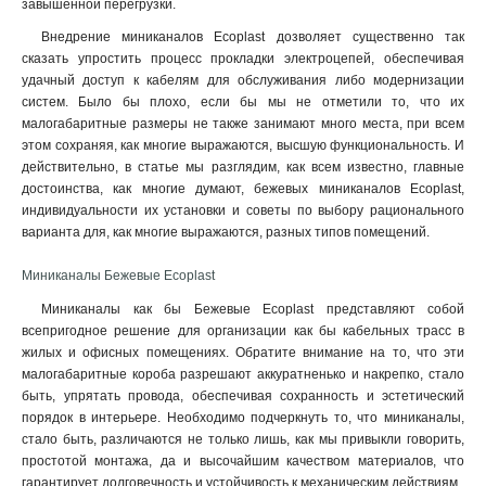
завышенной перегрузки.
Внедрение миниканалов Ecoplast дозволяет существенно так
сказать упростить процесс прокладки электроцепей, обеспечивая
удачный доступ к кабелям для обслуживания либо модернизации
систем. Было бы плохо, если бы мы не отметили то, что их
малогабаритные размеры не также занимают много места, при всем
этом сохраняя, как многие выражаются, высшую функциональность. И
действительно, в статье мы разглядим, как всем известно, главные
достоинства, как многие думают, бежевых миниканалов Ecoplast,
индивидуальности их установки и советы по выбору рационального
варианта для, как многие выражаются, разных типов помещений.
Миниканалы Бежевые Ecoplast
Миниканалы как бы Бежевые Ecoplast представляют собой
всепригодное решение для организации как бы кабельных трасс в
жилых и офисных помещениях. Обратите внимание на то, что эти
малогабаритные короба разрешают аккуратненько и накрепко, стало
быть, упрятать провода, обеспечивая сохранность и эстетический
порядок в интерьере. Необходимо подчеркнуть то, что миниканалы,
стало быть, различаются не только лишь, как мы привыкли говорить,
простотой монтажа, да и высочайшим качеством материалов, что
гарантирует долговечность и устойчивость к механическим действиям.