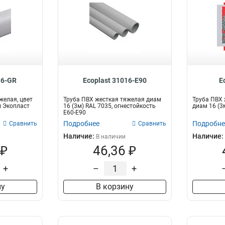
16-GR
Ecoplast 31016-E90
E
желая, цвет
Труба ПВХ жесткая тяжелая диам
Труба ПВХ 
) Экопласт
16 (3м) RAL 7035, огнестойкость
диам 16 (3
E60-E90
Подробнее
Подробне
Сравнить
Сравнить
Наличие:
Наличие:
В наличии
 ₽
46,36 ₽
+
–
+
ну
В корзину