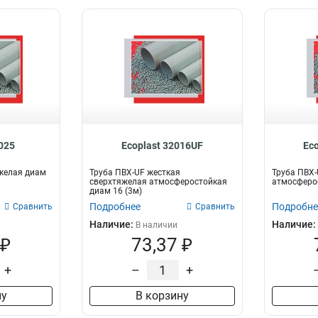
1025
Ecoplast 32016UF
Ec
желая диам
Труба ПВХ-UF жесткая
Труба ПВХ-
сверхтяжелая атмосферостойкая
атмосферос
диам 16 (3м)
Подробнее
Подробне
Сравнить
Сравнить
Наличие:
Наличие:
В наличии
 ₽
73,37 ₽
+
–
+
ну
В корзину