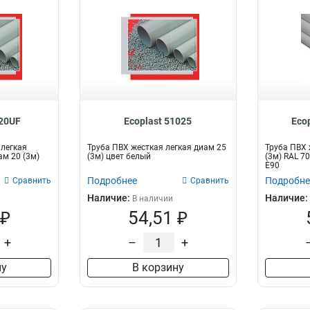
020UF
Ecoplast 51025
Eco
 легкая
Труба ПВХ жесткая легкая диам 25
Труба ПВХ 
м 20 (3м)
(3м) цвет белый
(3м) RAL 70
E90
Подробнее
Подробне
Сравнить
Сравнить
Наличие:
Наличие:
В наличии
 ₽
54,51 ₽
+
–
+
ну
В корзину