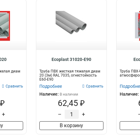
1020
Ecoplast 31020-E90
Ec
желая диам
Труба ПВХ жесткая тяжелая диам
Труба ПВХ-
20 (3м) RAL 7035, огнестойкость
атмосферос
E60-E90
Подробнее
Подробне
Сравнить
Сравнить
Наличие:
Наличие:
В наличии
 ₽
62,45 ₽
+
–
+
ну
В корзину