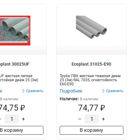
oplast 30025UF
Ecoplast 31025-E90
UF жесткая легкая
Труба ПВХ жесткая тяжелая диам
тойкая диам 25 (3м)
25 (3м) RAL 7035, огнестойкость
E60-E90
е
Подробнее
Сравнить
Сравнить
Наличие:
В наличии
В наличии
74,75 ₽
74,77 ₽
–
+
–
+
В корзину
В корзину