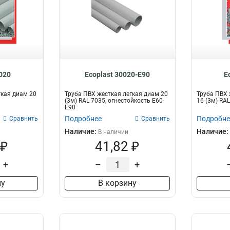
1020
Ecoplast 30020-E90
E
гкая диам 20
Труба ПВХ жесткая легкая диам 20
Труба ПВХ 
(3м) RAL 7035, огнестойкость E60-
16 (3м) RA
E90
Подробнее
Подробне
Сравнить
Сравнить
Наличие:
Наличие:
В наличии
 ₽
41,82 ₽
+
–
+
ну
В корзину