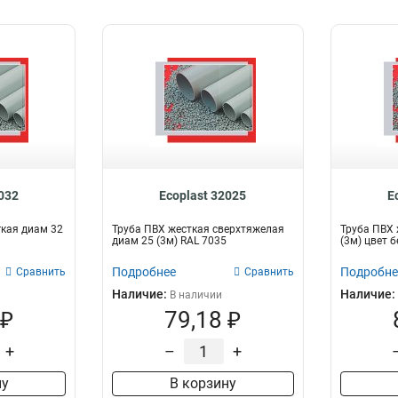
0032
Ecoplast 32025
E
гкая диам 32
Труба ПВХ жесткая сверхтяжелая
Труба ПВХ 
диам 25 (3м) RAL 7035
(3м) цвет 
Подробнее
Подробне
Сравнить
Сравнить
Наличие:
Наличие:
В наличии
 ₽
79,18 ₽
+
–
+
ну
В корзину