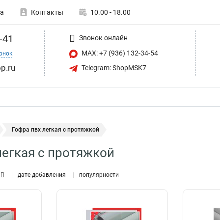
а
Контакты
10.00 - 18.00
-41
Звонок онлайн
MAX: +7 (936) 132-34-54
онок
p.ru
Telegram: ShopMSK7
Гофра пвх легкая с протяжкой
легкая с протяжкой
дате добавления
популярности