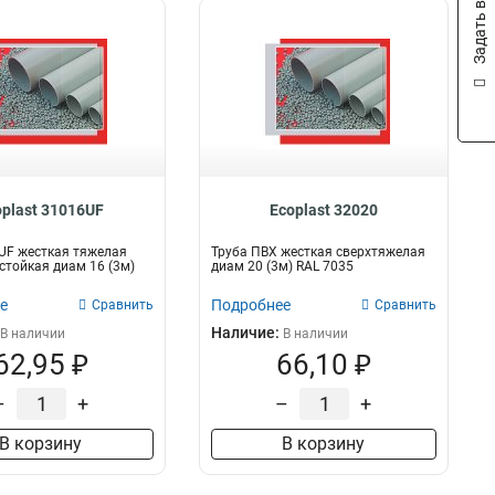
Задать вопрос
oplast 31016UF
Ecoplast 32020
UF жесткая тяжелая
Труба ПВХ жесткая сверхтяжелая
тойкая диам 16 (3м)
диам 20 (3м) RAL 7035
е
Подробнее
Сравнить
Сравнить
Наличие:
В наличии
В наличии
62,95 ₽
66,10 ₽
–
+
–
+
В корзину
В корзину