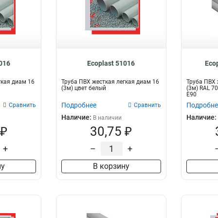
0016
Ecoplast 51016
Eco
гкая диам 16
Труба ПВХ жесткая легкая диам 16
Труба ПВХ 
(3м) цвет белый
(3м) RAL 70
E90
Подробнее
Подробне
Сравнить
Сравнить
Наличие:
Наличие:
В наличии
 ₽
30,75 ₽
+
–
+
ну
В корзину