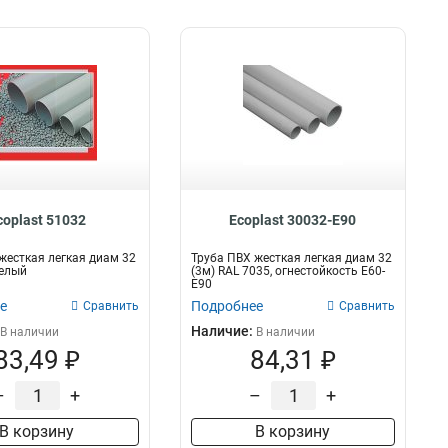
coplast 51032
Ecoplast 30032-E90
жесткая легкая диам 32
Труба ПВХ жесткая легкая диам 32
белый
(3м) RAL 7035, огнестойкость E60-
E90
е
Подробнее
Сравнить
Сравнить
Наличие:
В наличии
В наличии
83,49 ₽
84,31 ₽
–
+
–
+
В корзину
В корзину