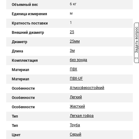
6 кг
Объемный вес
м
Единица измерения
1
Кратность поставки
Задать вопрос
25
Внешний диаметр
25мм
Диаметр
3м
Длина
без зонда
Комплектация
ПВХ
Материал
ПВХ-UF
Материал
Атмосферостойкий
Особенности
Легкий
Особенности
Жесткий
Особенности
Легкая гофра
Тип
Труба
Тип
Серый
Цвет