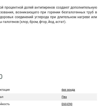
ой процентной долей антипиренов создают дополнительную
зования, возникающего при горении безгалогенных труб в
доровья соединений углерода при длительном нагреве или
 галогенов (хлор, бром, фтор, йод, астат).
0
ктация
без зонда
ал
Пвх
ойкость
E60-E90