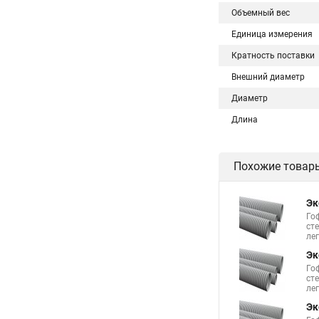
Объемный вес
Единица измерения
Кратность поставки
Внешний диаметр
Диаметр
Длина
Похожие товар
Эк
Го
ст
лег
Эк
Го
ст
лег
Эк