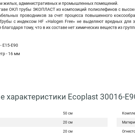
енам жилых, административных и промышленных помещений.
таве ОКЛ трубы ЭКОПЛАСТ из композиций полиолефинов с высок
бельных проводников за счет процесса повышенного коксообра
Трубы с индексом HF «Halogen Free» не выделяют вредных для з
благодаря тому, что в их составе нет химических веществ из группы
- E15-E90
тр - 16 мм
е характеристики Ecoplast 30016-E9
50 см
Компле
20 см
Матери
20 см
Огнест