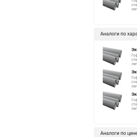
Го
ст
лег
Аналоги по хар
Эк
Го
ст
лег
Эк
Го
ст
лег
Эк
Го
ст
лег
Аналоги по цен