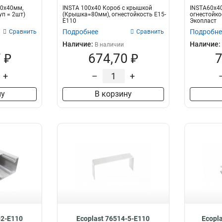
00х40мм,
INSTA 100x40 Короб с крышкой
INSTA60х4
уп = 2шт)
(Крышка=80мм), огнестойкость E15-
огнестойко
E110
Экопласт
Подробнее
Подробне
Сравнить
Сравнить
Наличие:
Наличие:
В наличии
 ₽
674,70 ₽
7
+
–
+
ну
В корзину
-2-E110
Ecoplast 76514-5-E110
Ecopl