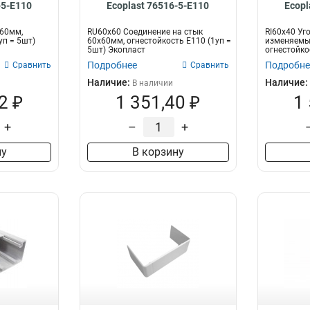
-5-E110
Ecoplast 76516-5-E110
Ecopl
х60мм,
RU60х60 Cоединение на стык
RI60х40 Уг
уп = 5шт)
60х60мм, огнестойкость E110 (1уп =
изменяемы
5шт) Экопласт
огнестойко
Экопласт
Подробнее
Подробне
Сравнить
Сравнить
Наличие:
Наличие:
В наличии
2 ₽
1 351,40 ₽
1
+
–
+
ну
В корзину