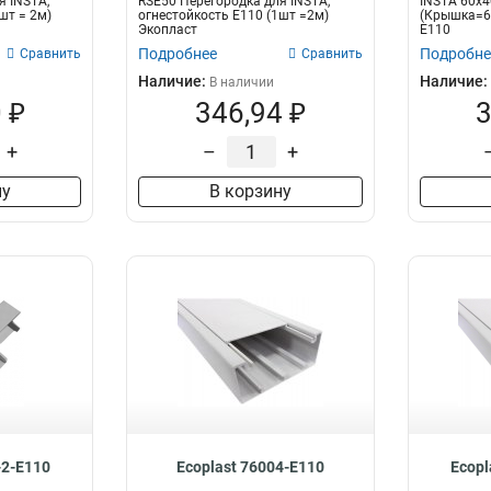
я INSTA,
RSE50 Перегородка для INSTA,
INSTA 60х4
шт = 2м)
огнестойкость E110 (1шт =2м)
(Крышка=60
Экопласт
E110
Подробнее
Подробне
Сравнить
Сравнить
Наличие:
Наличие:
В наличии
 ₽
346,94 ₽
3
+
–
+
ну
В корзину
-2-E110
Ecoplast 76004-E110
Ecopl