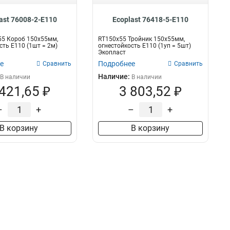
ast 76008-2-E110
Ecoplast 76418-5-E110
55 Короб 150х55мм,
RT150х55 Тройник 150х55мм,
сть E110 (1шт = 2м)
огнестойкость E110 (1уп = 5шт)
Экопласт
е
Подробнее
Сравнить
Сравнить
Наличие:
В наличии
В наличии
 421,65 ₽
3 803,52 ₽
–
+
–
+
В корзину
В корзину