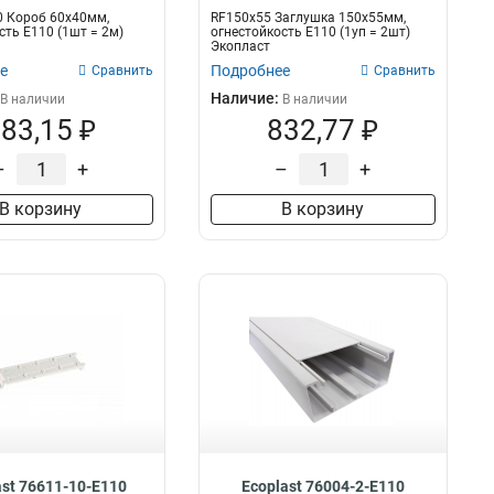
0 Короб 60х40мм,
RF150х55 Заглушка 150х55мм,
сть E110 (1шт = 2м)
огнестойкость E110 (1уп = 2шт)
Экопласт
е
Подробнее
Сравнить
Сравнить
Наличие:
В наличии
В наличии
83,15 ₽
832,77 ₽
–
+
–
+
В корзину
В корзину
ast 76611-10-E110
Ecoplast 76004-2-E110