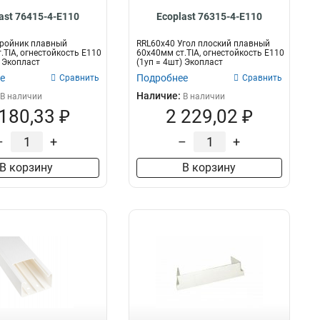
ast 76415-4-E110
Ecoplast 76315-4-E110
Тройник плавный
RRL60x40 Угол плоский плавный
.TIA, огнестойкость E110
60х40мм ст.TIA, огнестойкость E110
) Экопласт
(1уп = 4шт) Экопласт
е
Подробнее
Сравнить
Сравнить
Наличие:
В наличии
В наличии
 180,33 ₽
2 229,02 ₽
–
+
–
+
В корзину
В корзину