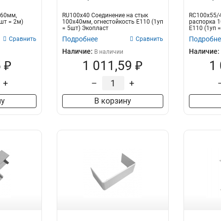
х60мм,
RU100х40 Cоединение на стык
RC100х55/4
шт = 2м)
100х40мм, огнестойкость E110 (1уп
распорка 1
= 5шт) Экопласт
E110 (1уп 
Подробнее
Подробне
Сравнить
Сравнить
Наличие:
Наличие:
В наличии
 ₽
1 011,59 ₽
1
+
–
+
ну
В корзину