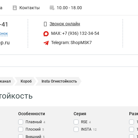
а
Контакты
10.00 - 18.00
-41
Звонок онлайн
MAX: +7 (936) 132-34-54
онок
p.ru
Telegram: ShopMSK7
 канал
Короб
Insta Огнестойкость
стойкость
Особенности
Серия
Раз
Плавный
RSE
4
4
Плоский
INSTA
5
12
Внешний
5