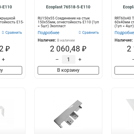
8-E110
Ecoplast 76518-5-E110
Ecopl
 крышкой
RU150х55 Cоединение на стык
RRT60х40 
тойкость E15-
150х55мм, огнестойкость Е110 (1уп
60х40мм ст
= 5шт) Экопласт
(1уп = 4шт
Подробнее
Подробне
Сравнить
Сравнить
Наличие:
Наличие:
В наличии
2 ₽
2 060,48 ₽
2
+
–
+
ну
В корзину