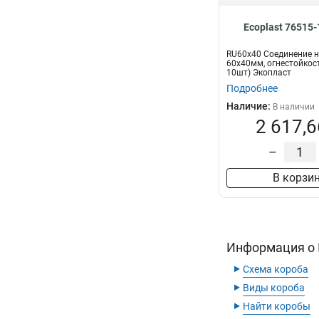
Ecoplast 76515
RU60х40 Cоединение н
60х40мм, огнестойкост
10шт) Экопласт
Подробнее
Наличие:
В наличии
2 617,6
–
В корзи
Информация о К
‣
Схема короба
‣
Виды короба
‣
Найти коробы