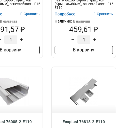
0 Короб с крышкой
INSTA 60х60 Короб с крышкой
мм), огнестойкость E15-
(Крышка=60мм), огнестойкость E15-
E110
е
Подробнее
Сравнить
Сравнить
Наличие:
В наличии
В наличии
91,57 ₽
459,61 ₽
–
+
–
+
В корзину
В корзину
ast 76005-2-E110
Ecoplast 76818-2-E110