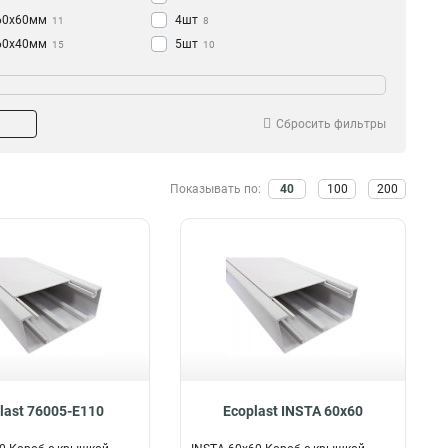
60х60мм
4шт
11
8
60х40мм
5шт
15
10
100х55мм
4
100х55x40мм
1
Сбросить фильтры
Показывать по:
40
100
200
last 76005-E110
Ecoplast INSTA 60х60