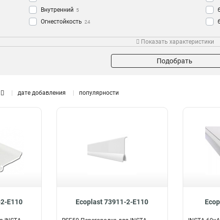
Внутренний
5
Огнестойкость
24
Ширина
Показать характеристики
60мм
4
80мм
7
Подобрать
дате добавления
популярности
-2-E110
Ecoplast 73911-2-E110
Ecop