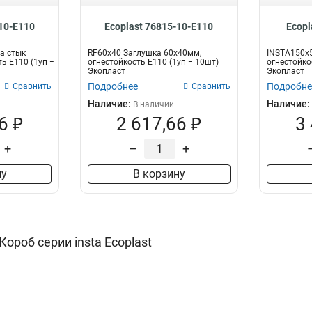
-10-E110
Ecoplast 76815-10-E110
Ecopl
а стык
RF60х40 Заглушка 60х40мм,
INSTA150х
ь E110 (1уп =
огнестойкость E110 (1уп = 10шт)
огнестойко
Экопласт
Экопласт
Подробнее
Подробне
Сравнить
Сравнить
Наличие:
Наличие:
В наличии
6 ₽
2 617,66 ₽
3
+
–
+
ну
В корзину
ороб серии insta Ecoplast