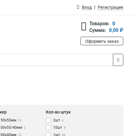
Вход
Регистрация
Товаров:
0
Сумма:
0,00 ₽
Оформить заказ
мер
Кол-во штук
150х55мм
2шт
12
4
100х55/40мм
10шт
2
5
100х40мм
1шт
12
26