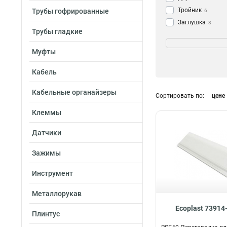
Тройник
Трубы гофрированные
6
Заглушка
8
Трубы гладкие
Угол
Длина
15
Короб
16
2м
9
Муфты
Кабель
Кабельные органайзеры
Сортировать по:
цене
Клеммы
Датчики
Зажимы
Инструмент
Металлорукав
Ecoplast 73914
Плинтус