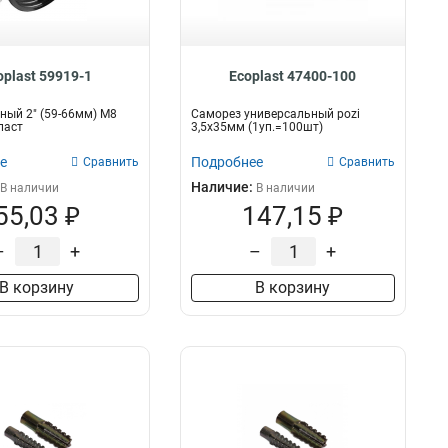
oplast 59919-1
Ecoplast 47400-100
ный 2" (59-66мм) М8
Саморез универсальный pozi
ласт
3,5х35мм (1уп.=100шт)
е
Подробнее
Сравнить
Сравнить
Наличие:
В наличии
В наличии
55,03 ₽
147,15 ₽
–
+
–
+
В корзину
В корзину