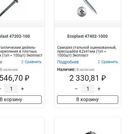
plast 47202-100
Ecoplast 47402-1000
таллическии дюбель-
Саморез стальной оцинкованный,
 крепления в плотных
прессшайба 4,2х41мм (1уп =
 (1уп = 100шт) Экопласт
1000шт) Экопласт
е
Подробнее
Сравнить
Сравнить
Наличие:
В наличии
В наличии
 546,70 ₽
2 330,81 ₽
–
+
–
+
В корзину
В корзину