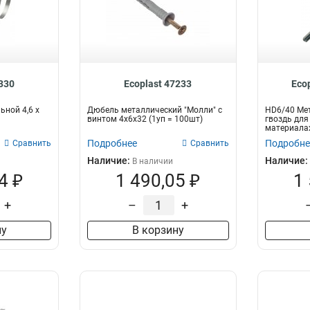
5330
Ecoplast 47233
Eco
ьной 4,6 х
Дюбель металлический "Молли" с
HD6/40 Ме
винтом 4x6x32 (1уп = 100шт)
гвоздь для
материалах
Подробнее
Подробне
Сравнить
Сравнить
Наличие:
Наличие:
В наличии
4 ₽
1 490,05 ₽
1
+
–
+
ну
В корзину