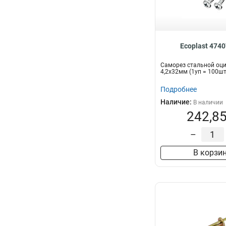
Ecoplast 474
Саморез стальной оц
4,2x32мм (1уп = 100ш
Подробнее
Наличие:
В наличии
242,85
–
В корзи