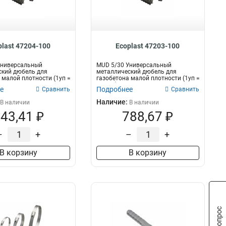
plast 47204-100
Ecoplast 47203-100
Универсальный
MUD 5/30 Универсальный
ский дюбель для
металлический дюбель для
 малой плотности (1уп =
газобетона малой плотности (1уп =
ла...
100шт) Экопла...
е
Подробнее
Сравнить
Сравнить
Наличие:
В наличии
В наличии
43,41 ₽
788,67 ₽
–
+
–
+
В корзину
В корзину