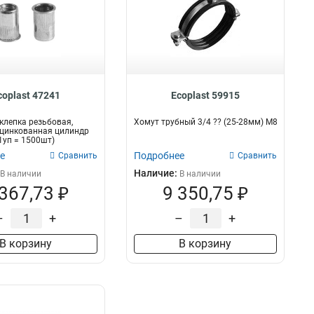
coplast 47241
Ecoplast 59915
аклепка резьбовая,
Хомут трубный 3/4 ?? (25-28мм) М8
оцинкованная цилиндр
1уп = 1500шт)
е
Подробнее
Сравнить
Сравнить
Наличие:
В наличии
В наличии
 367,73 ₽
9 350,75 ₽
–
+
–
+
В корзину
В корзину