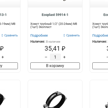
13-1
Ecoplast 59914-1
Ec
16-19мм) М8
Хомут трубный 1/2" (20-24мм) М8
Хомут труб
(1шт) Экопласт
(1шт) Экоп
Подробнее
Подробне
Сравнить
Сравнить
Наличие:
Наличие:
В наличии
 ₽
35,41 ₽
+
–
+
ну
В корзину