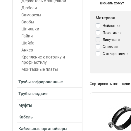
Держатель с защелкой
Дюбель хомут
Дюбели
Саморезы
Материал
Скобы
Нейлон
55
Шпильки
Пластик
10
Гайки
Липучка
0
Шайба
Сталь
30
Анкер
С отверстием
1
Крепление к потолку и
профнастилу
Монтажные платы
Трубы гофрированные
Сортировать по:
цене
Трубы гладкие
Муфты
Кабель
Кабельные органайзеры