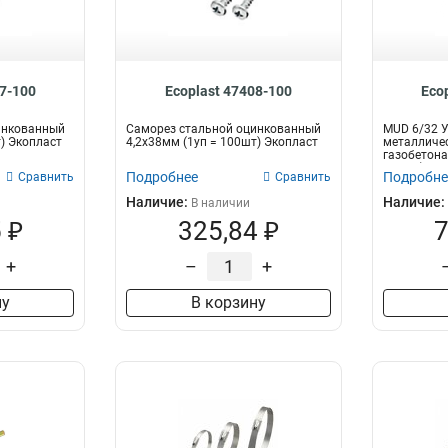
07-100
Ecoplast 47408-100
Eco
инкованный
Саморез стальной оцинкованный
MUD 6/32 
т) Экопласт
4,2x38мм (1уп = 100шт) Экопласт
металличе
газобетона
100шт) Экоп
Подробнее
Подробне
Сравнить
Сравнить
Наличие:
Наличие:
В наличии
 ₽
325,84 ₽
7
+
–
+
ну
В корзину