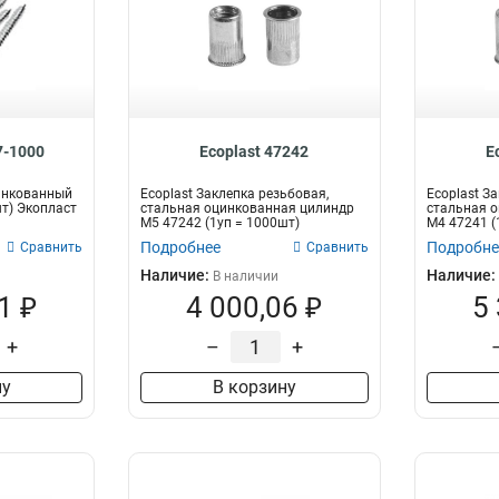
7-1000
Ecoplast 47242
E
инкованный
Ecoplast Заклепка резьбовая,
Ecoplast З
шт) Экопласт
стальная оцинкованная цилиндр
стальная 
М5 47242 (1уп = 1000шт)
М4 47241 (
Подробнее
Подробне
Сравнить
Сравнить
Наличие:
Наличие:
В наличии
1 ₽
4 000,06 ₽
5
+
–
+
ну
В корзину