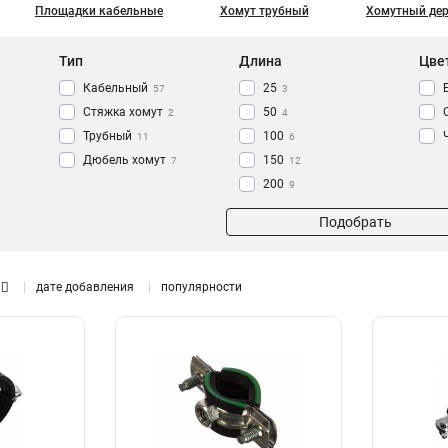
Площадки кабельные
Хомут трубный
Хомутный де
Тип
Длина
Цве
Кабельный
25
57
3
Стяжка хомут
50
2
4
Трубный
100
11
6
Дюбель хомут
150
7
12
200
9
250
7
Подобрать
300
9
350
4
400
9
дате добавления
популярности
500
3
600
4
1000
1