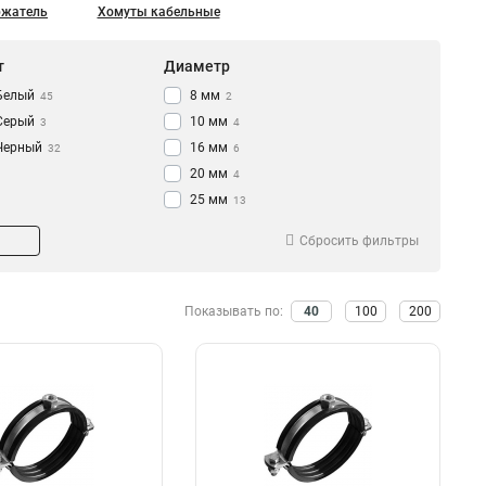
ржатель
Хомуты кабельные
т
Диаметр
Белый
8 мм
45
2
Серый
10 мм
3
4
Черный
16 мм
32
6
20 мм
4
25 мм
13
32 мм
14
Сбросить фильтры
40 мм
6
49 мм
16
60 мм
1
Показывать по:
40
100
200
75 мм
8
80 мм
6
101 мм
1