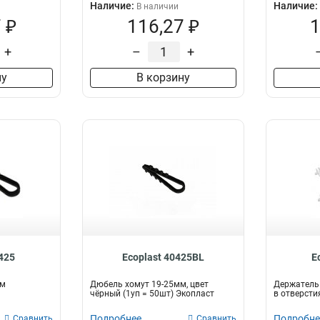
Наличие:
Наличие:
В наличии
 ₽
116,27 ₽
1
+
–
+
ну
В корзину
0425
Ecoplast 40425BL
E
мм
Дюбель хомут 19-25мм, цвет
Держатель 
чёрный (1уп = 50шт) Экопласт
в отверсти
Подробнее
Подробне
Сравнить
Сравнить