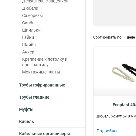
Держатель с защелкой
Дюбели
Саморезы
Скобы
Шпильки
Гайки
Сортировать по:
цене
Шайба
Анкер
Крепление к потолку и
профнастилу
Монтажные платы
Трубы гофрированные
Трубы гладкие
Ecoplast 4
Муфты
Дюбель хомут 5-10 м
Кабель
Подробнее
Кабельные органайзеры