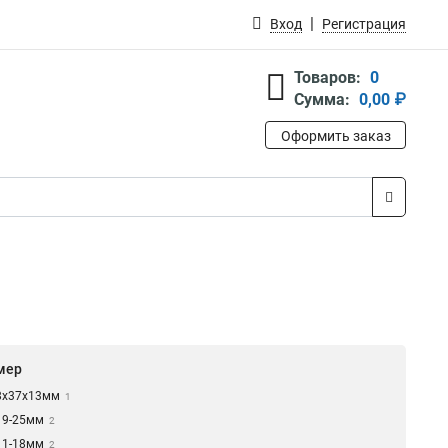
Вход
Регистрация
Товаров:
0
Сумма:
0,00 ₽
Оформить заказ
мер
8х37х13мм
1
19-25мм
2
11-18мм
2