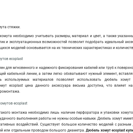
мута стяжки.
хомута необходимо учитывать размеры, материал и цвет, а также указанн
стик и эксплуатационных возможностей позволит подобрать идеальный аксе
ющихся моделей основывается на их технических характеристиках и количеств
утов ecoplast
ен для мгновенного и надежного фиксирования кабелей или труб к поверхн
ущей кабельной линии, а затем легко обхватывают нужный элемент, вставл
ть используемых материалов позволяет использовать дюбель хомут
мут ecoplast цена данного аксессуара весьма доступна, что влияет 
тромонтажа.
омутов ecoplast
такого монтажа необходимо лишь наличие перфоратора и упаковки хомутов
я удачного выполнения работы не нужны особые навыки. Дюбель хомут имее
ативных воздействий
.
Существует большое количество моделей с разным 
лей или отдельным проводом большого диаметра.
Дюбель хомут ecoplast ку