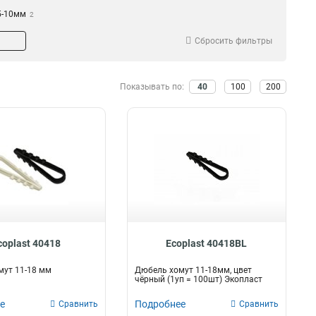
5-10мм
2
Сбросить фильтры
Показывать по:
40
100
200
coplast 40418
Ecoplast 40418BL
мут 11-18 мм
Дюбель хомут 11-18мм, цвет
чёрный (1уп = 100шт) Экопласт
е
Подробнее
Сравнить
Сравнить