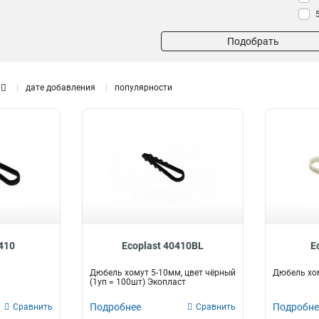
Подобрать
дате добавления
популярности
0410
Ecoplast 40410BL
E
м
Дюбель хомут 5-10мм, цвет чёрный
Дюбель хо
(1уп = 100шт) Экопласт
Подробнее
Подробне
Сравнить
Сравнить