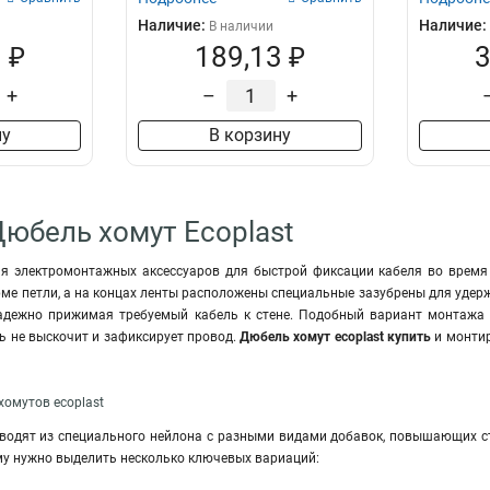
Наличие:
Наличие:
В наличии
 ₽
189,13 ₽
3
+
–
+
ну
В корзину
Дюбель хомут Ecoplast
ия электромонтажных аксессуаров для быстрой фиксации кабеля во время
ме петли, а на концах ленты расположены специальные зазубрены для удер
надежно прижимая требуемый кабель к стене. Подобный вариант монтажа
 не выскочит и зафиксирует провод.
Дюбель хомут ecoplast купить
и монтир
омутов ecoplast
водят из специального нейлона с разными видами добавок, повышающих 
му нужно выделить несколько ключевых вариаций: