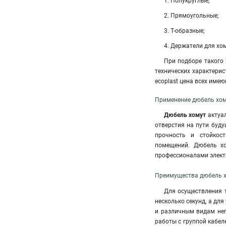
1. Полукруглые;
2. Прямоугольные;
3. Т-образные;
4. Держатели для хо
При подборе такого 
технических характери
ecoplast цена всех име
Применение дюбель хом
Дюбель хомут
актуал
отверстия на пути буд
прочность и стойкос
помещений. Дюбель хо
профессионалами элек
Преимущества дюбель х
Для осуществления 
несколько секунд, а дл
и различным видам нег
работы с группой кабе