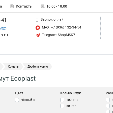
а
Контакты
10.00 - 18.00
-41
Звонок онлайн
MAX: +7 (936) 132-34-54
онок
p.ru
Telegram: ShopMSK7
Хомуты
Дюбель хомут
ут Ecoplast
Цвет
Кол-во штук
Раз
Чёрный
100шт
3
2
50шт
1