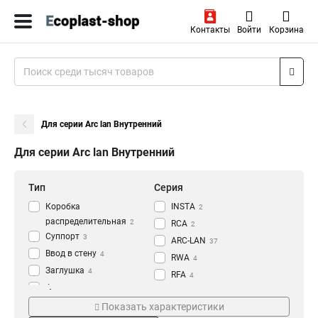
Контакты
Войти
Корзина
Для серии Arc lan Внутренний
Для серии Arc lan Внутренний
Тип
Серия
Коробка
INSTA
2
распределительная
2
RCA
2
Суппорт
3
ARC-LAN
37
Ввод в стену
4
RWA
4
Заглушка
4
RFA
4
Фиксатор
4
RY
Особенности
Размер
4
Накладка
Показать характеристики
6
RBA
4
Т-образный
140х75х40мм
4
1