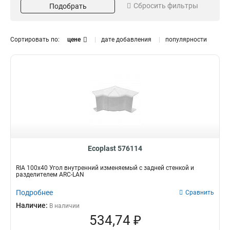
Угол
16
Сбросить фильтры
Подобрать
RTA
4
Плоский
100х55мм
4
16
RLA
4
Внешний
100х40мм
4
16
REA
4
Внутренний
75х75х40мм
4
1
Сортировать по:
цене
дате добавления
популярности
RIA
4
Задний
22.5х45мм
16
2
Изменяемый
100х40/55мм
Кол-во штук
Ширина
8
2
Огнестойкость
45х45мм
17
3
10шт
60мм
6
2
Цвет
Кол-во модулей
Белый
6
2
1
4
1
Ecoplast 576114
RIA 100x40 Угол внутренний изменяемый с задней стенкой и
разделителем ARC-LAN
Подробнее
Сравнить
Наличие:
В наличии
534,74 ₽