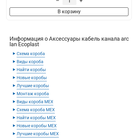
–
+
В корзину
Информация о Аксессуары кабель канала arc
lan Ecoplast
‣
Схема короба
‣
Виды короба
‣
Найти коробы
‣
Новые коробы
‣
Лучшие коробы
‣
Монтаж короба
‣
Виды короба MEX
‣
Схема короба MEX
‣
Найти коробы MEX
‣
Новые коробы MEX
‣
Лучшие коробы MEX