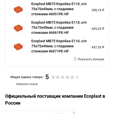
Ecoplast MB75 Коробка E110, о/п
75х75х40мм, с гладкими
358,15 ₽
стенками 46051PE-HF
Ecoplast MB75 Коробка E110, о/п
75х75х40мм, с гладкими
425,22 ₽
стенками 46061PE-HF
Ecoplast MB75 Коробка E110, о/п
75х75х40мм, с гладкими
437,33 ₽
стенками 46071PE-HF
Показать больше
5
Общая оценка товара:
1
Написать отзыв
Официальный поставщик компании
Ecoplast
в
России