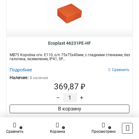
Ecoplast 46231PE-HF
MB75 Коробка огн. E110, о/п 75х75х40мм, с гладкими стенками, без
галогена, заземление, IP41, 5P...
Подробнее
Сравнить
Наличие:
В наличии
369,87 ₽
–
+
В корзину
0
0
0
Сравнить
Корзина
Просмотрено