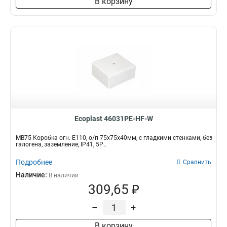
В корзину
Ecoplast 46031PE-HF-W
MB75 Коробка огн. E110, о/п 75х75х40мм, с гладкими стенками, без
галогена, заземление, IP41, 5P...
Подробнее
Сравнить
Наличие:
В наличии
309,65 ₽
–
+
В корзину