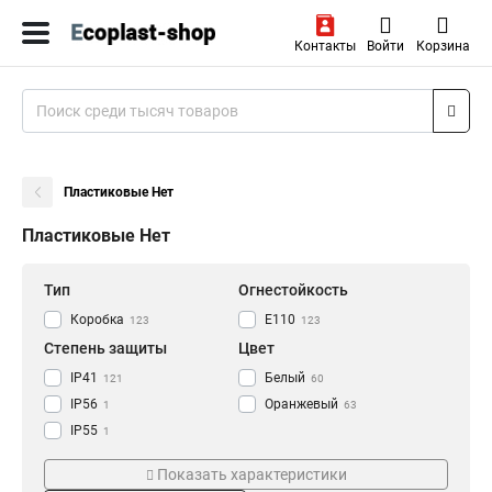
Контакты
Войти
Корзина
Пластиковые Нет
Пластиковые Нет
Тип
Огнестойкость
Коробка
E110
123
123
Степень защиты
Цвет
IP41
Белый
121
60
IP56
Оранжевый
1
63
IP55
1
Размер
Кол-во полюсов
Показать характеристики
100х100х55мм
16P
2
7