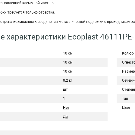
становленной клеммной частью.
обки требуется только отвертка.
смотрена возможность соединения металлической подложки с проводником з
е характеристики Ecoplast 46111PE
10 см
Кол-во
10 см
Огнест
10 см
Размер
0.2 кг
Сечени
шт
Степен
1
Тип
Нет
Цвет
Да