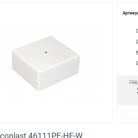
Артику
738
coplast 46111PE-HF-W