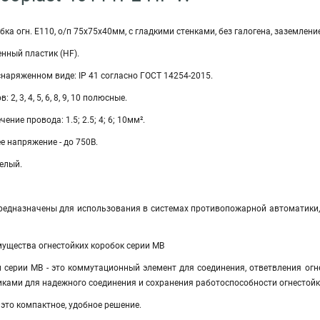
а огн. E110, о/п 75х75х40мм, с гладкими стенками, без галогена, заземление, 
нный пластик (HF).
снаряженном виде: IP 41 согласно ГОСТ 14254-2015.
2, 3, 4, 5, 6, 8, 9, 10 полюсные.
ение провода: 1.5; 2.5; 4; 6; 10мм².
е напряжение - до 750В.
белый.
я
редназначены для использования в системах противопожарной автоматики, 
мущества огнестойких коробок серии МВ
и серии МВ - это коммутационный элемент для соединения, ответвления огн
ами для надежного соединения и сохранения работоспособности огнестойко
 это компактное, удобное решение.