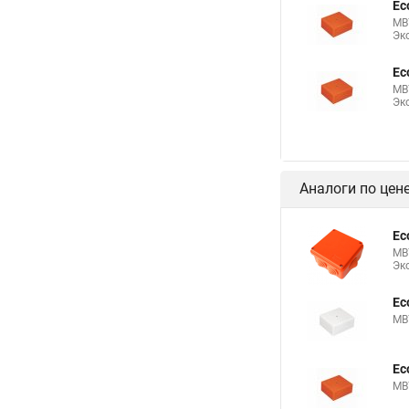
Ec
MB7
Эк
Ec
MB7
Эк
Аналоги по цен
Ec
MB7
Эк
Ec
MB7
Ec
MB7