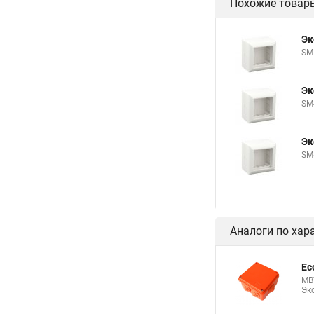
Похожие товар
Эк
SM
Эк
SM
Эк
SM
Аналоги по хар
Ec
MB7
Эк