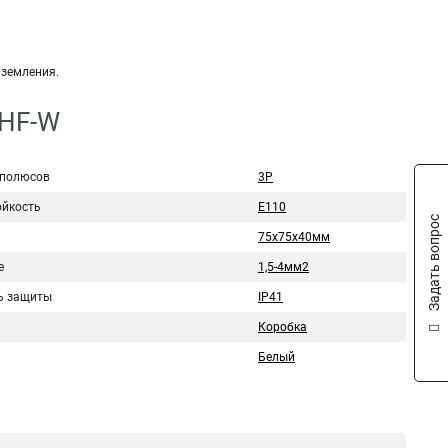
аземления.
-HF-W
 полюсов
3P
ойкость
E110
Задать вопрос
75х75х40мм
е
1,5-4мм2
ь защиты
IP41
Коробка
Белый