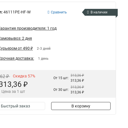
л:
46111PE-HF-W
Сравнить
В наличии
Гарантия производителя: 1 год
Самовывоз: 2 дня
Курьером от 490 ₽
2-3 дней
Срочная доставка:
1 день
313,36 ₽
,62 ₽
Скидка 57%
От 15 шт:
313,36 ₽
313,36 ₽
313,36 ₽
От 30 шт:
Цена за 1 шт
313,36 ₽
Быстрый заказ
В корзину