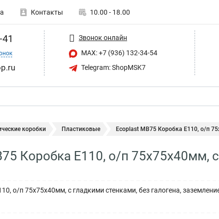
а
Контакты
10.00 - 18.00
-41
Звонок онлайн
MAX: +7 (936) 132-34-54
онок
p.ru
Telegram: ShopMSK7
ические коробки
Пластиковые
Ecoplast MB75 Коробка E110, о/п 75х
B75 Коробка E110, о/п 75х75х40мм, 
10, о/п 75х75х40мм, с гладкими стенками, без галогена, заземление, 