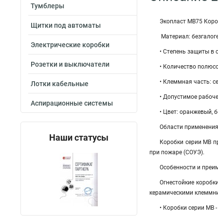
Тумблеры
Экопласт MB75 Коробк
Щитки под автоматы
Материал: безгалоге
Электрические коробки
• Степень защиты в 
Розетки и выключатели
• Количество полюсов: 
• Клеммная часть: cеч
Лотки кабельные
• Допустимое рабоче
Аспирационные системы
• Цвет: оранжевый, 
Области применени
Наши статусы
Коробки серии МВ п
при пожаре (СОУЭ).
Особенности и преи
Огнестойкие коробк
керамическими клеммник
• Коробки серии МВ -