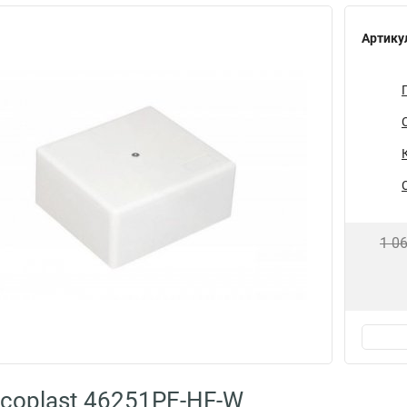
Артику
1 0
coplast 46251PE-HF-W