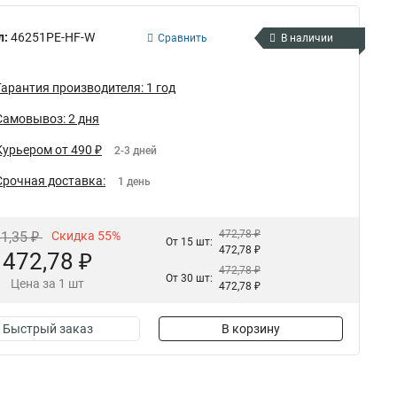
л:
46251PE-HF-W
Сравнить
В наличии
Гарантия производителя: 1 год
Самовывоз: 2 дня
Курьером от 490 ₽
2-3 дней
Срочная доставка:
1 день
472,78 ₽
61,35 ₽
Скидка 55%
От 15 шт:
472,78 ₽
472,78 ₽
472,78 ₽
От 30 шт:
Цена за 1 шт
472,78 ₽
Быстрый заказ
В корзину