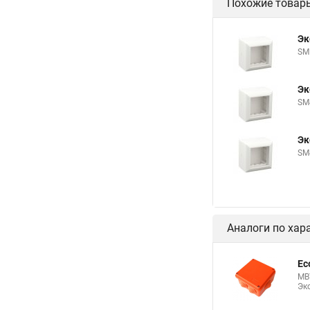
Похожие товар
Эк
SM
Эк
SM
Эк
SM
Аналоги по хар
Ec
MB7
Эк