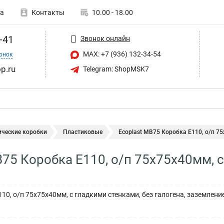
а
Контакты
10.00 - 18.00
-41
Звонок онлайн
MAX: +7 (936) 132-34-54
онок
p.ru
Telegram: ShopMSK7
ические коробки
Пластиковые
Ecoplast MB75 Коробка E110, о/п 75х
B75 Коробка E110, о/п 75х75х40мм, 
10, о/п 75х75х40мм, с гладкими стенками, без галогена, заземление, 