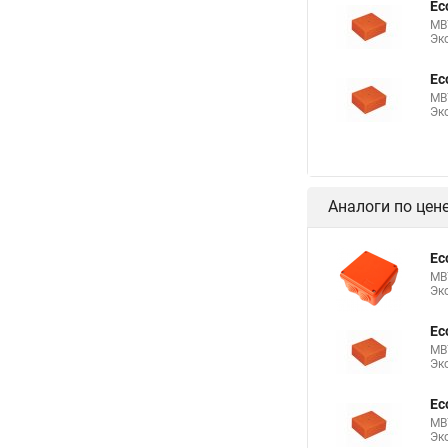
Ec
MB7
Эк
Ec
MB7
Эк
Аналоги по цен
Ec
MB7
Эк
Ec
MB7
Эк
Ec
MB7
Эк