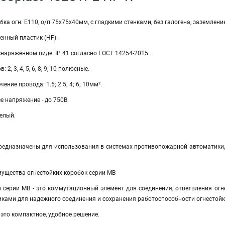
а огн. E110, о/п 75х75х40мм, с гладкими стенками, без галогена, заземление, 
генный пластик (HF).
снаряженном виде: IP 41 согласно ГОСТ 14254-2015.
2, 3, 4, 5, 6, 8, 9, 10 полюсные.
ение провода: 1.5; 2.5; 4; 6; 10мм².
е напряжение - до 750В.
белый.
я
редназначены для использования в системах противопожарной автоматики, 
мущества огнестойких коробок серии МВ
и серии МВ - это коммутационный элемент для соединения, ответвления огн
ами для надежного соединения и сохранения работоспособности огнестойко
 это компактное, удобное решение.