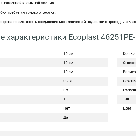
становленной клеммной частью.
обки требуется только отвертка.
смотрена возможность соединения металлической подложки с проводником з
е характеристики Ecoplast 46251PE
10 см
Кол-во
10 см
Огнест
10 см
Размер
0.2 кг
Сечени
шт
Степен
1
Тип
Нет
Цвет
Да