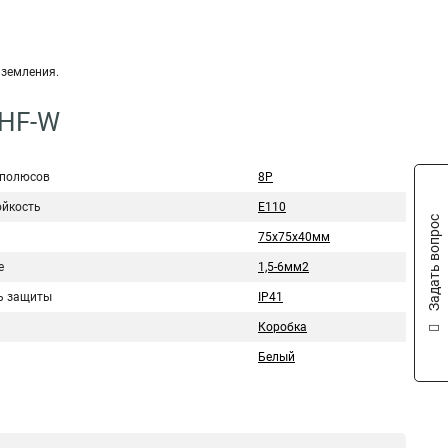
аземления.
-HF-W
 полюсов
8P
ойкость
E110
Задать вопрос
75х75х40мм
е
1,5-6мм2
ь защиты
IP41
Коробка
Белый