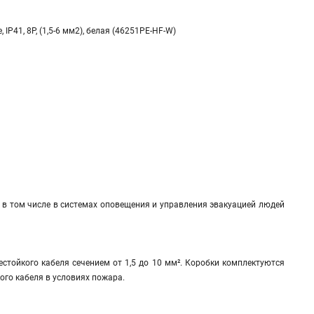
IP41, 8P, (1,5-6 мм2), белая (46251PE-HF-W)
в том числе в системах оповещения и управления эвакуацией людей
естойкого кабеля сечением от 1,5 до 10 мм². Коробки комплектуются
го кабеля в условиях пожара.