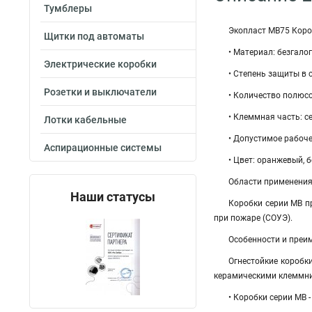
Тумблеры
Экопласт MB75 Коробк
Щитки под автоматы
• Материал: безгало
Электрические коробки
• Степень защиты в 
Розетки и выключатели
• Количество полюсов: 
• Клеммная часть: cеч
Лотки кабельные
• Допустимое рабоче
Аспирационные системы
• Цвет: оранжевый, 
Области применени
Наши статусы
Коробки серии МВ п
при пожаре (СОУЭ).
Особенности и преи
Огнестойкие коробк
керамическими клеммник
• Коробки серии МВ -