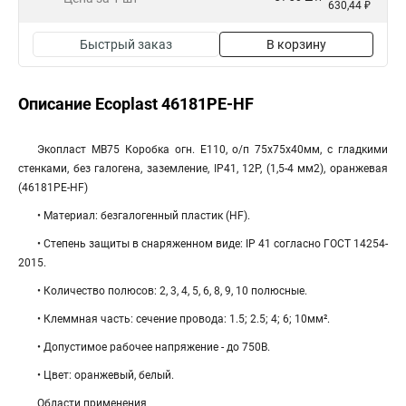
630,44 ₽
Быстрый заказ
В корзину
Описание Ecoplast 46181PE-HF
Экопласт MB75 Коробка огн. E110, о/п 75х75х40мм, с гладкими
стенками, без галогена, заземление, IP41, 12P, (1,5-4 мм2), оранжевая
(46181PE-HF)
• Материал: безгалогенный пластик (HF).
• Степень защиты в снаряженном виде: IP 41 согласно ГОСТ 14254-
2015.
• Количество полюсов: 2, 3, 4, 5, 6, 8, 9, 10 полюсные.
• Клеммная часть: cечение провода: 1.5; 2.5; 4; 6; 10мм².
• Допустимое рабочее напряжение - до 750В.
• Цвет: оранжевый, белый.
Области применения