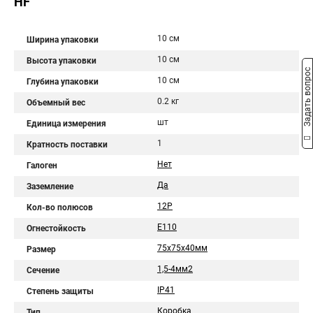
HF
10 см
Ширина упаковки
10 см
Высота упаковки
Задать вопрос
10 см
Глубина упаковки
0.2 кг
Объемный вес
шт
Единица измерения
1
Кратность поставки
Нет
Галоген
Да
Заземление
12P
Кол-во полюсов
E110
Огнестойкость
75х75х40мм
Размер
1,5-4мм2
Сечение
IP41
Степень защиты
Коробка
Тип