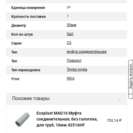
уп
Единица измерения
1
Кратность поставки
50мм
Диаметр
5шт
Кол-во штук
CS
Серия
муфта соединительная
Тип
Поворот
Тип
Задать вопрос
Труба-труба
Тип переходника
90гр
Угол
Похожие товары
Ecoplast MAG16 Муфта
соединительная, без галогена,
752,14 ₽
для труб, 16мм 42516HF