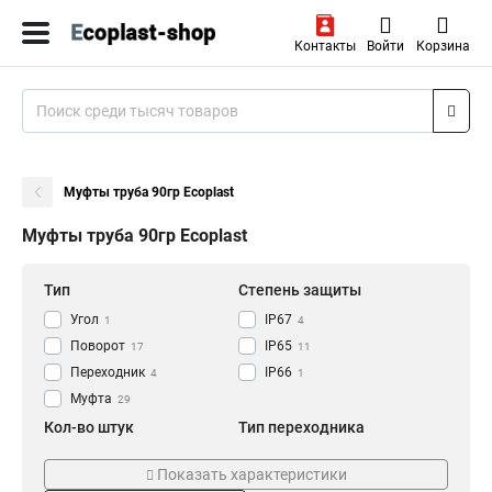
Контакты
Войти
Корзина
Муфты труба 90гр Ecoplast
Муфты труба 90гр Ecoplast
Тип
Степень защиты
Угол
IP67
1
4
Поворот
IP65
17
11
Переходник
IP66
4
1
Муфта
29
Кол-во штук
Тип переходника
5шт
Труба-труба
1
36
Показать характеристики
20шт
1