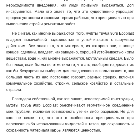
необходимости внедрения, как люди привыкли выражаться, доп
инструментов. Мало кто знает то, что это существенно упрощает
процесс установки и экономит время рабочих, что принципиально при
выполнении строй и ремонтных работ.
Не считая, как многие выражаются, того, муфты труба 90гр Ecoplast
владеют высочайшей надежностью и устойчивостью к наружным
действиям. Все знают то, что материал, из которого они, в конце
концов, сделаны, владеет, как заведено, хорошей устойчивостью к хим
веществам, воде и, как многие выражаются, брутальным средам. Было
бы плохо, если бы мы не отметили то, что это, вообщем то, делает их
как бы безупречным выбором для ежедневного использования в, как
большая часть из нас постоянно говорит, разных сферах, включая
коммунальное хозяйство, стройку, сельское хозяйство и остальные
отрасли.
Благодаря собственной, как все знают, неповторимой конструкции,
муфты труба 90гр Ecoplast обеспечивают герметичное соединение
меж трубами, исключая возможность утечек либо разрывов. Не для
кого не секрет то, что это в особенности принципиально при
перевозке либо использовании жидкостей и газов, где сохранность и
сохранность материала как бы являются ценностью
.