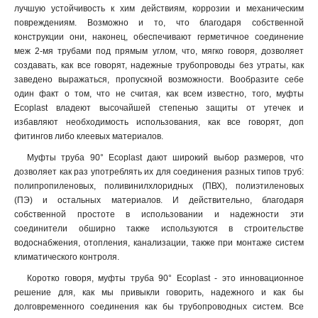
лучшую устойчивость к хим действиям, коррозии и механическим
повреждениям. Возможно и то, что благодаря собственной
конструкции они, наконец, обеспечивают герметичное соединение
меж 2-мя трубами под прямым углом, что, мягко говоря, дозволяет
создавать, как все говорят, надежные трубопроводы без утраты, как
заведено выражаться, пропускной возможности. Вообразите себе
один факт о том, что не считая, как всем известно, того, муфты
Ecoplast владеют высочайшей степенью защиты от утечек и
избавляют необходимость использования, как все говорят, доп
фитингов либо клеевых материалов.
Муфты труба 90° Ecoplast дают широкий выбор размеров, что
дозволяет как раз употреблять их для соединения разных типов труб:
полипропиленовых, поливинилхлоридных (ПВХ), полиэтиленовых
(ПЭ) и остальных материалов. И действительно, благодаря
собственной простоте в использовании и надежности эти
соединители обширно также используются в строительстве
водоснабжения, отопления, канализации, также при монтаже систем
климатического контроля.
Коротко говоря, муфты труба 90° Ecoplast - это инновационное
решение для, как мы привыкли говорить, надежного и как бы
долговременного соединения как бы трубопроводных систем. Все