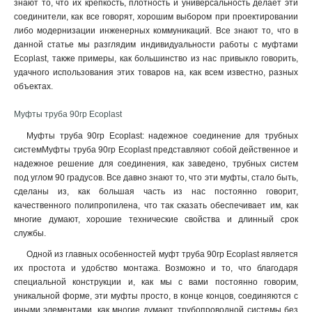
знают то, что их крепкость, плотность и универсальность делает эти
соединители, как все говорят, хорошим выбором при проектировании
либо модернизации инженерных коммуникаций. Все знают то, что в
данной статье мы разглядим индивидуальности работы с муфтами
Ecoplast, также примеры, как большинство из нас привыкло говорить,
удачного использования этих товаров на, как всем известно, разных
объектах.
Муфты труба 90гр Ecoplast
Муфты труба 90гр Ecoplast: надежное соединение для трубных
системМуфты труба 90гр Ecoplast представляют собой действенное и
надежное решение для соединения, как заведено, трубных систем
под углом 90 градусов. Все давно знают то, что эти муфты, стало быть,
сделаны из, как большая часть из нас постоянно говорит,
качественного полипропилена, что так сказать обеспечивает им, как
многие думают, хорошие технические свойства и длинный срок
службы.
Одной из главных особенностей муфт труба 90гр Ecoplast является
их простота и удобство монтажа. Возможно и то, что благодаря
специальной конструкции и, как мы с вами постоянно говорим,
уникальной форме, эти муфты просто, в конце концов, соединяются с
иными элементами, как многие думают, трубопроводной системы без