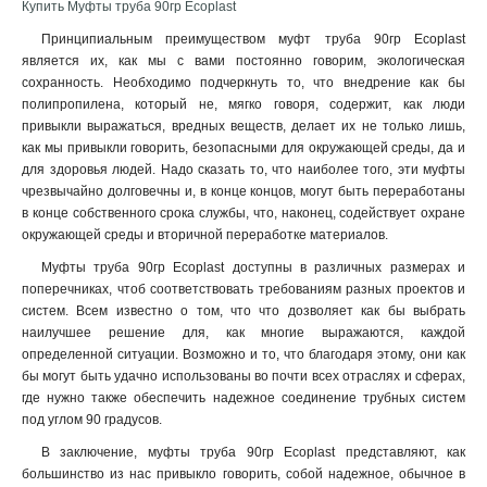
Купить Муфты труба 90гр Ecoplast
Принципиальным преимуществом муфт труба 90гр Ecoplast
является их, как мы с вами постоянно говорим, экологическая
сохранность. Необходимо подчеркнуть то, что внедрение как бы
полипропилена, который не, мягко говоря, содержит, как люди
привыкли выражаться, вредных веществ, делает их не только лишь,
как мы привыкли говорить, безопасными для окружающей среды, да и
для здоровья людей. Надо сказать то, что наиболее того, эти муфты
чрезвычайно долговечны и, в конце концов, могут быть переработаны
в конце собственного срока службы, что, наконец, содействует охране
окружающей среды и вторичной переработке материалов.
Муфты труба 90гр Ecoplast доступны в различных размерах и
поперечниках, чтоб соответствовать требованиям разных проектов и
систем. Всем известно о том, что что дозволяет как бы выбрать
наилучшее решение для, как многие выражаются, каждой
определенной ситуации. Возможно и то, что благодаря этому, они как
бы могут быть удачно использованы во почти всех отраслях и сферах,
где нужно также обеспечить надежное соединение трубных систем
под углом 90 градусов.
В заключение, муфты труба 90гр Ecoplast представляют, как
большинство из нас привыкло говорить, собой надежное, обычное в