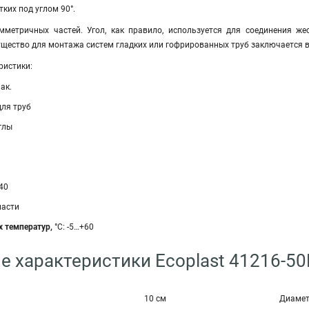
ких под углом 90°.
мметричных частей. Угол, как правило, используется для соединения же
ество для монтажа систем гладких или гофрированных труб заключается в у
ристики:
ак.
ля труб
глы
40
ласти
х температур,
°С: -5…+60
е характеристики Ecoplast 41216-50
10 см
Диаме