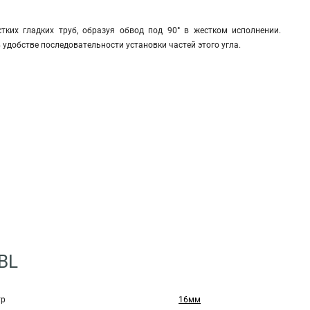
стких гладких труб, образуя обвод под 90° в жестком исполнении.
добстве последовательности установки частей этого угла.
BL
тр
16мм