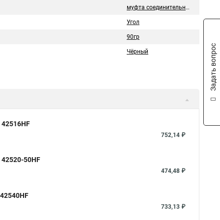
муфта соединительная
Угол
90гр
Задать вопрос
Чёрный
м 42516HF
752,14 ₽
м 42520-50HF
474,48 ₽
 42540HF
733,13 ₽