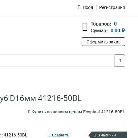
Вход
Регистрация
Товаров:
0
Сумма:
0,00 ₽
Оформить заказ
труб D16мм 41216-50BL
Купить по низким ценам Ecoplast 41216-50BL
л:
41216-50BL
Сравнить
В наличии