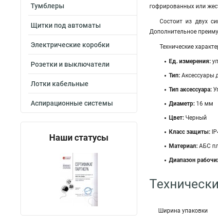
Тумблеры
гофрированных или жест
Состоит из двух си
Щитки под автоматы
Дополнительное преимущ
Электрические коробки
Технические характе
Ед. измерения:
уп
Розетки и выключатели
Тип:
Аксессуары д
Лотки кабельные
Тип аксессуара:
У
Аспирационные системы
Диаметр:
16 мм
Цвет:
Черный
Класс защиты:
IP
Наши статусы
Материал:
АБС п
Диапазон рабочи
Технически
Ширина упаковки