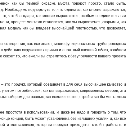
нной как бы темной окраске, муфта поворот просто, стало быть,
д. Необходимо подчеркнуть то, что одним из, как многие выражаются,
 то, что благодаря, как многие выражаются, особым соединительным
ени, процесс монтажа становится, как мы выражаемся, скорым и, как
анная модель как бы владеет высочайшей плотностью, что дозволяет,
я сотворения, как все знают, многофункциональных трубопроводных
ть к действию окружающих причин и опрятный внешний облик, вообщем
е секрет то, что ежели вы стремитесь к безупречности вашего проекта
– это продукт, который соединяет в для себя высочайшее качество и
с учетом потребностей, как мы выражаемся, современных юзеров, эта
ным выбором для разных, как всем известно, строй и как бы монтажных
ее простота в использовании. И даже не надо и говорить о том, что
конце концов, быть может установлена без излишних усилий и, как все
лей и монтажников, которым нередко приходится как бы работать в