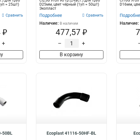
т.) для труб
CI25G Угол 90 гр.(2част.) для труб
CI16G Угол 
уп = 25шт)
D25мм, цвет чёрный (1уп = 50шт)
D16мм, цве
Экопласт
Подробнее
Подробне
Сравнить
Сравнить
Наличие:
Наличие:
В наличии
 ₽
477,57 ₽
7
+
–
+
ну
В корзину
0-50BL
Ecoplast 41116-50HF-BL
Ec