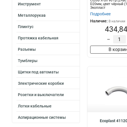
CI20G Угол 90 гр.(2час
Инструмент
D20мм, цвет чёрный (1
Экопласт
Подробнее
Металлорукав
Наличие:
В наличии
Плинтус
434,84
Протяжка кабельная
–
В корзи
Разъемы
Тумблеры
Щитки под автоматы
Электрические коробки
Розетки и выключатели
Лотки кабельные
Аспирационные системы
Ecoplast 4112