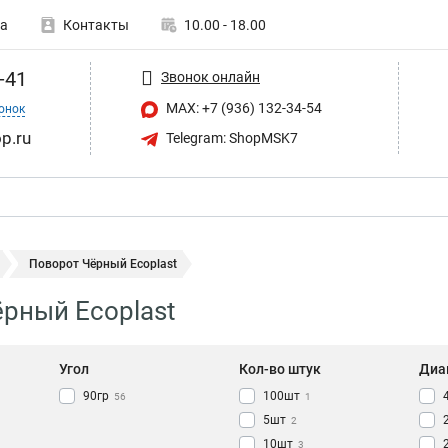
а
Контакты
10.00 - 18.00
-41
Звонок онлайн
MAX: +7 (936) 132-34-54
онок
p.ru
Telegram: ShopMSK7
Поворот Чёрный Ecoplast
рный Ecoplast
Угол
Кол-во штук
Диа
90гр
100шт
56
1
5шт
2
10шт
3