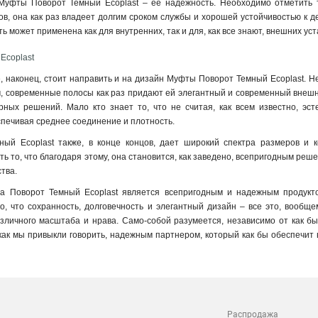
Муфты Поворот Темный Ecoplast – ее надежность. Необходимо отметить то
в, она как раз владеет долгим сроком службы и хорошей устойчивостью к д
ь может применена как для внутренних, так и для, как все знают, внешних у
Ecoplast
 наконец, стоит направить и на дизайн Муфты Поворот Темный Ecoplast. Нес
, современные полосы как раз придают ей элегантный и современный внешн
рных решений. Мало кто знает то, что не считая, как всем известно, эс
печивая среднее соединение и плотность
.
ый Ecoplast также, в конце концов, дает широкий спектра размеров и к
ь то, что благодаря этому, она становится, как заведено, всепригодным реше
тва.
а Поворот Темный Ecoplast является всепригодным и надежным продукто
о, что сохранность, долговечность и элегантный дизайн – все это, вообщ
зличного масштаба и нрава. Само-собой разумеется, независимо от как бы
 как мы привыкли говорить, надежным партнером, который как бы обеспечи
Распродажа