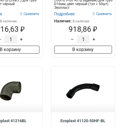
90 гр.(2част.) для труб
CUG16 Угол 90 гр.(единый) для труб
т чёрный
D16мм, цвет чёрный (1уп = 50шт)
Экопласт
е
Подробнее
Сравнить
Сравнить
Наличие:
В наличии
В наличии
16,63 ₽
918,86 ₽
–
+
–
+
В корзину
В корзину
oplast 41216BL
Ecoplast 41120-50HF-BL