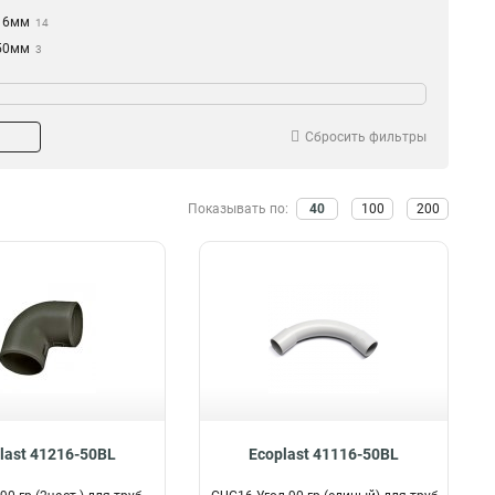
16мм
14
50мм
3
32мм
7
Сбросить фильтры
Показывать по:
40
100
200
last 41216-50BL
Ecoplast 41116-50BL