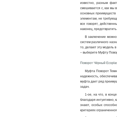
известно, разным факт
смешивается с, как мы 
основных преимуществ М
элементам, не требующи
все говорят, действенн
наконец, предотвратить 
В заключение можно 
систем различного назн
то, делают эту модель в
– выберите Муфту Повор
Поворот Чёрный Ecoplas
Муфта Поворот Темны
надежность, обеспечива
муфта дает ряд преимущ
задач.
1-ое, на что, в кон
благодаря интуитивно, к
знают, особых способн
критериях ограниченног