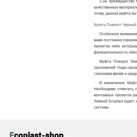
2-ое преимущество 
качественных материало
этому, данная муфта быт
Купить Поворот Чёрный 
Особенное внимание,
вами постоянно говорим
проектов либо интерье
функциональности, обес
Муфта Поворот Темн
приложений. Надо сказат
сэкономив время и средс
В заключение, Муфт
Необходимо отметить т
монтажных проектов ра
Темный Ecoplast будет,
системы.