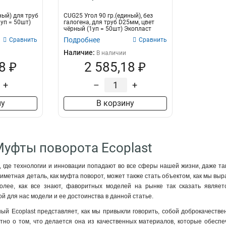
ный) для труб
CUG25 Угол 90 гр.(единый), без
уп = 50шт)
галогена, для труб D25мм, цвет
чёрный (1уп = 50шт) Экопласт
Подробнее
Сравнить
Сравнить
Наличие:
В наличии
8 ₽
2 585,18 ₽
+
–
+
ну
В корзину
Муфты поворота Ecoplast
 где технологии и инновации попадают во все сферы нашей жизни, даже тако
риметная деталь, как муфта поворот, может также стать объектом, как мы вы
олее, как все знают, фаворитных моделей на рынке так сказать являет
й для нас модели и ее достоинства в данной статье.
й Ecoplast представляет, как мы привыкли говорить, собой доброкачеств
тно о том, что делается она из качественных материалов, которые обеспе