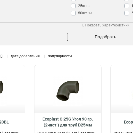
25шт
5
50шт
14
Показать характеристики
Подобрать
дате добавления
популярности
Ecoplast CI25G Угол 90 гр.
220BL
Ecop
(2част.) для труб D25мм
41225BL