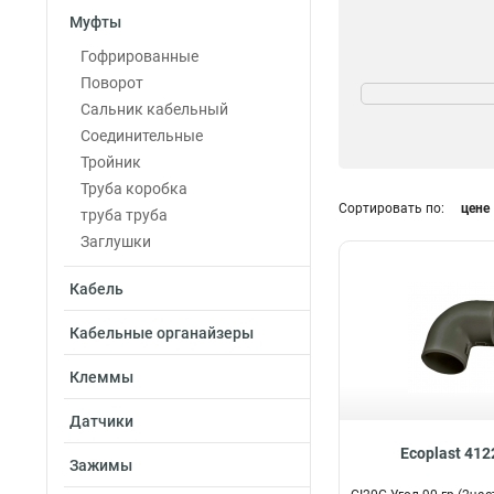
Муфты
Гофрированные
Цвет
Поворот
Белый
Сальник кабельный
9
Чёрный
Соединительные
10
Тройник
Труба коробка
Сортировать по:
цене
труба труба
Заглушки
Кабель
Кабельные органайзеры
Клеммы
Датчики
Ecoplast 41
Зажимы