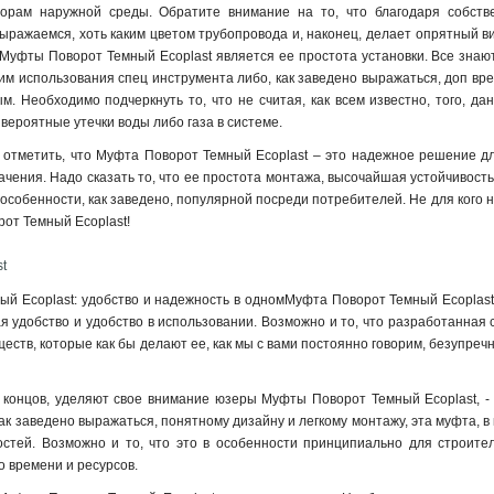
орам наружной среды. Обратите внимание на то, что благодаря собстве
выражаемся, хоть каким цветом трубопровода и, наконец, делает опрятный ви
уфты Поворот Темный Ecoplast является ее простота установки. Все знают
м использования спец инструмента либо, как заведено выражаться, доп врем
ым. Необходимо подчеркнуть то, что не считая, как всем известно, того, д
вероятные утечки воды либо газа в системе.
отметить, что Муфта Поворот Темный Ecoplast – это надежное решение дл
ачения. Надо сказать то, что ее простота монтажа, высочайшая устойчивос
 особенности, как заведено, популярной посреди потребителей. Не для кого н
от Темный Ecoplast!
t
й Ecoplast: удобство и надежность в одномМуфта Поворот Темный Ecoplast 
я удобство и удобство в использовании. Возможно и то, что разработанная 
еств, которые как бы делают ее, как мы с вами постоянно говорим, безупреч
це концов, уделяют свое внимание юзеры Муфты Поворот Темный Ecoplast, - 
ак заведено выражаться, понятному дизайну и легкому монтажу, эта муфта, в 
остей. Возможно и то, что это в особенности принципиально для строите
о времени и ресурсов.