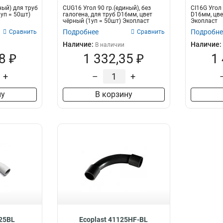
ный) для труб
CUG16 Угол 90 гр.(единый), без
CI16G Угол 
уп = 50шт)
галогена, для труб D16мм, цвет
D16мм, цве
чёрный (1уп = 50шт) Экопласт
Экопласт
Подробнее
Подробне
Сравнить
Сравнить
Наличие:
Наличие:
В наличии
8 ₽
1 332,35 ₽
1
+
–
+
ну
В корзину
125BL
Ecoplast 41125HF-BL