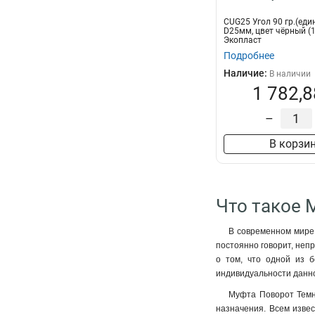
CUG25 Угол 90 гр.(еди
D25мм, цвет чёрный (1
Экопласт
Подробнее
Наличие:
В наличии
1 782,8
–
В корзи
Что такое 
В современном мире,
постоянно говорит, неп
о том, что одной из б
индивидуальности данно
Муфта Поворот Темны
назначения. Всем извес