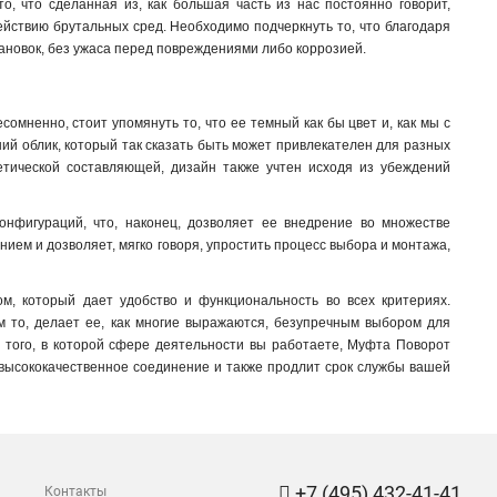
, что сделанная из, как большая часть из нас постоянно говорит,
ействию брутальных сред. Необходимо подчеркнуть то, что благодаря
становок, без ужаса перед повреждениями либо коррозией.
омненно, стоит упомянуть то, что ее темный как бы цвет и, как мы с
ий облик, который так сказать быть может привлекателен для разных
тетической составляющей, дизайн также учтен исходя из убеждений
онфигураций, что, наконец, дозволяет ее внедрение во множестве
нием и дозволяет, мягко говоря, упростить процесс выбора и монтажа,
м, который дает удобство и функциональность во всех критериях.
ем то, делает ее, как многие выражаются, безупречным выбором для
 того, в которой сфере деятельности вы работаете, Муфта Поворот
т высококачественное соединение и также продлит срок службы вашей
+7 (495) 432-41-41
Контакты