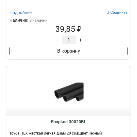
16мм
5
60мм
1
Подробнее
Сравнить
35мм
1
Наличие:
В наличии
28мм
1
39,85 ₽
22мм
1
14мм
1
–
+
12мм
1
В корзину
10мм
1
160мм
1
125мм
1
90мм
1
75мм
1
Ecoplast 30020BL
Труба ПВХ жесткая легкая диам 20 (3м),цвет чёрный