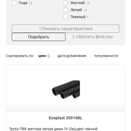
Пнда
Жесткий
15
13
Легкий
13
Тяжелый
7
Армированный
13
Показать характеристики
Гладкий
15
Сбросить фильтры
Подобрать
Материал
Длина
Пвх
6м
13
1
2м
6
Сортировать по:
цене
дате добавления
популярности
3м
14
100м
7
Диаметр
Толщина
110мм
4,8мм
2
1
63мм
4
50мм
6
40мм
6
32мм
5
Ecoplast 30016BL
25мм
5
20мм
5
Труба ПВХ жесткая легкая диам 16 (3м),цвет чёрный