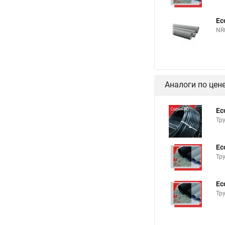
Ec
NR
Аналоги по цен
Ec
Тр
Ec
Тр
Ec
Тр