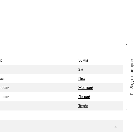
тр
50мм
Задать вопрос
2м
ал
Пвх
ности
Жесткий
ности
Легкий
Труба