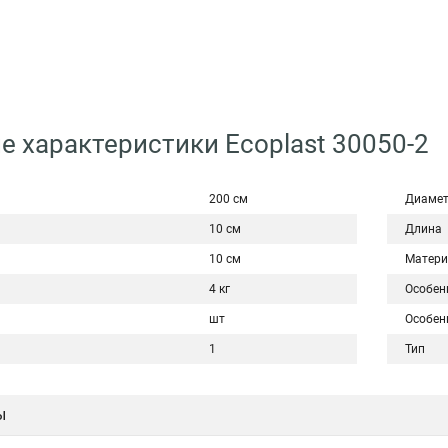
е характеристики Ecoplast 30050-2
200 см
Диаме
10 см
Длина
10 см
Матери
4 кг
Особен
шт
Особен
1
Тип
ы