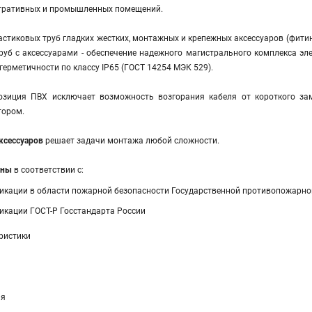
тративных и промышленных помещений.
ластиковых труб гладких жестких, монтажных и крепежных аксессуаров (фити
труб с аксессуарами - обеспечение надежного магистрального комплекса э
герметичности по классу IP65 (ГОСТ 14254 МЭК 529).
зиция ПВХ исключает возможность возгорания кабеля от короткого зам
тором.
ксессуаров
решает задачи монтажа любой сложности.
аны
в соответствии с:
икации в области пожарной безопасности Государственной противопожарн
икации ГОСТ-Р Госстандарта России
ристики
ая