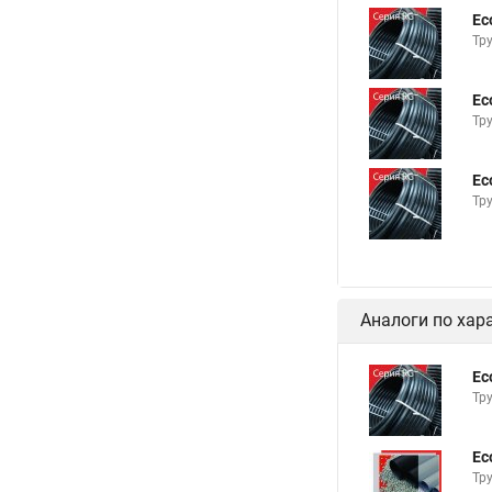
Ec
Тр
Ec
Тр
Ec
Тр
Аналоги по хар
Ec
Тр
Ec
Тр