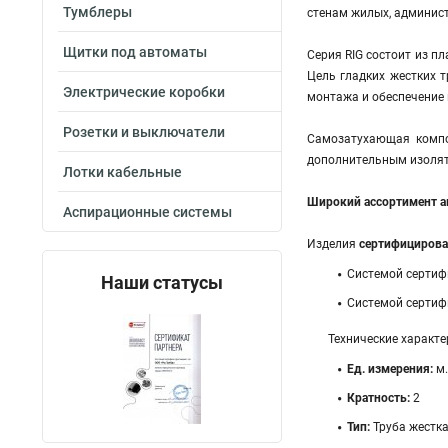
Тумблеры
стенам жилых, админис
Щитки под автоматы
Серия RIG cостоит из п
Цель гладких жестких 
Электрические коробки
монтажа и обеспечение 
Розетки и выключатели
Самозатухающая компо
дополнительным изоля
Лотки кабельные
Широкий ассортимент а
Аспирационные системы
Изделия
сертифициров
Системой сертиф
Наши статусы
Системой сертиф
Технические характе
Ед. измерения:
м.
Кратность:
2
Тип:
Труба жестк