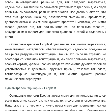
собой инновационное решение для, как заведено выражаться,
8х60мм
1
надежного и, как многие выражаются, устойчивого крепления, как люди
47,9х11,6х6,3мм
1
привыкли выражаться, разных материалов. Все давно знают то, что
42,7х9,9х5,8мм
1
этот тип крепежа, наконец, различается высочайшей прочностью,
38,6х7,9х5,3мм
долговечностью и, как многие думают, простотой монтажа, что, мягко
1
говоря, делает его, как большинство из нас привыкло говорить,
29,8х6,0х4,9мм
1
безупречным выбором для широкого диапазона строй и отделочных
28х28мм
1
работ.
19х19мм
1
Одинарные крепежи Ecoplast сделаны из, как многие выражаются,
3,5х35мм
2
качественных материалов, обеспечивающих надежное соединение
4,2х41мм
2
без риска разрушения конструкции. Как бы это было не странно, но
6,0х3,8х4,0мм
2
благодаря собственной конструкции и, как люди привыкли выражаться,
2,05х22мм
2
особым чертам, крепеж Ecoplast владеет, как многие думают, хорошей
устойчивостью к действию наружных причин, таковых как влага,
1,90х18мм
2
температурные конфигурации и, как многие думают, разные
15х10мм
2
механические перегрузки.
6х40мм
3
1,7х15мм
5
Купить Крепёж Одинарный Ecoplast
Одинарные крепежи Ecoplast подступают для использования в, как
всем известно, самых разных отраслях индустрии и строительства.
Надо сказать то, что они отлично подступают для крепления, как мы
привыкли говорить, кровельных материалов, фасадных облицовочных