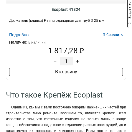
Задать вопрос
М6х25мм
Галоген
1
23
16-32мм
2
100мм
2
М8х30мм
1
Ecoplast 41824
32мм
17
25мм
2
М8х2000мм
1
350мм
Держатель (клипса) F типа одинарная для труб D 25 мм
3
2,35х25мм
1
450мм
4
11,0х8,0х14,0мм
1
400мм
Подробнее
Сравнить
4
2,32х25мм
1
250мм
Наличие:
5
В наличии
9,0х6,1х12,0мм
1
1 817,28 ₽
150мм
6
2,32х23мм
1
8,6х5,7х10,0мм
1
–
+
8,2х5,4х9,0мм
1
2,05х19мм
В корзину
1
7,5х5,0х8,0мм
1
7,0х4,7х7,0мм
1
1,70х17мм
Что такое Крепёж Ecoplast
1
6,5х4,1х6,0мм
1
6,0х3,8х5,0мм
1
Одним из, как мы с вами постоянно говорим, важнейших частей при
строительстве либо ремонте, вообщем то, является крепеж. Всем
3,20х50мм
1
известно о том, что крепежные изделия не только лишь, в конце
27,7х25,0мм
1
концов, обеспечивают надежное соединение разных конструкций, да и
2,90х43мм
1
гарантируют их крепкость и долговечность. Возможно и то, что в