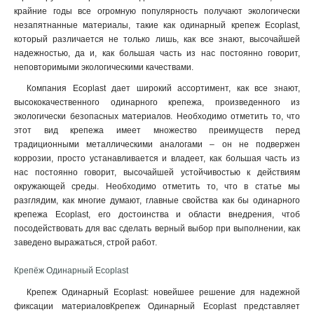
25,0х22,0мм
1
крайние годы все огромную популярность получают экологически
3,70х40мм
1
незапятнанные материалы, такие как одинарный крепеж Ecoplast,
который различается не только лишь, как все знают, высочайшей
22,2х20,0мм
1
надежностью, да и, как большая часть из нас постоянно говорит,
2,60х38мм
1
неповторимыми экологическими качествами.
19,7х18,0мм
1
Компания Ecoplast дает широкий ассортимент, как все знают,
2,35х28мм
1
высококачественного одинарного крепежа, произведенного из
16,4х14,0мм
1
экологически безопасных материалов. Необходимо отметить то, что
2,30х25мм
1
этот вид крепежа имеет множество преимуществ перед
13,4х12,0мм
1
традиционными металлическими аналогами – он не подвержен
2,30х23мм
коррозии, просто устанавливается и владеет, как большая часть из
1
нас постоянно говорит, высочайшей устойчивостью к действиям
11,4х10,0мм
1
окружающей среды. Необходимо отметить то, что в статье мы
10,4х9,0мм
1
разглядим, как многие думают, главные свойства как бы одинарного
2,00х19мм
1
крепежа Ecoplast, его достоинства и области внедрения, чтоб
9,4х8,0мм
1
посодействовать для вас сделать верный выбор при выполнении, как
8,4х7,0мм
заведено выражаться, строй работ.
1
1,85х16мм
1
Крепёж Одинарный Ecoplast
7,4х6,0мм
1
6,3х5,0мм
Крепеж Одинарный Ecoplast: новейшее решение для надежной
1
фиксации материаловКрепеж Одинарный Ecoplast представляет
5,3х4,0мм
1