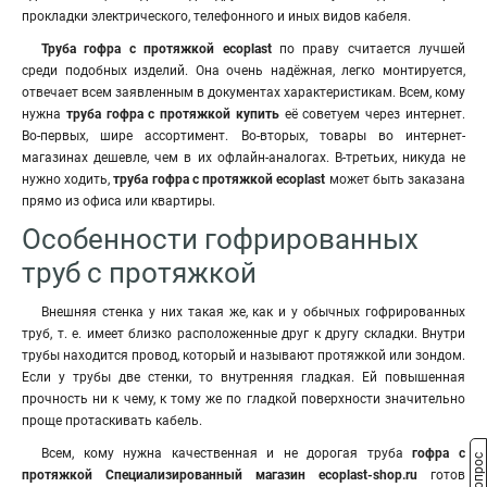
прокладки электрического, телефонного и иных видов кабеля.
Труба гофра с протяжкой ecoplast
по праву считается лучшей
среди подобных изделий. Она очень надёжная, легко монтируется,
отвечает всем заявленным в документах характеристикам. Всем, кому
нужна
труба гофра с протяжкой купить
её советуем через интернет.
Во-первых, шире ассортимент. Во-вторых, товары во интернет-
магазинах дешевле, чем в их офлайн-аналогах. В-третьих, никуда не
нужно ходить,
труба гофра с протяжкой ecoplast
может быть заказана
прямо из офиса или квартиры.
Особенности гофрированных
труб с протяжкой
Внешняя стенка у них такая же, как и у обычных гофрированных
труб, т. е. имеет близко расположенные друг к другу складки. Внутри
трубы находится провод, который и называют протяжкой или зондом.
Если у трубы две стенки, то внутренняя гладкая. Ей повышенная
прочность ни к чему, к тому же по гладкой поверхности значительно
проще протаскивать кабель.
Всем, кому нужна качественная и не дорогая труба
гофра с
протяжкой Специализированный магазин ecoplast-shop.ru
готов