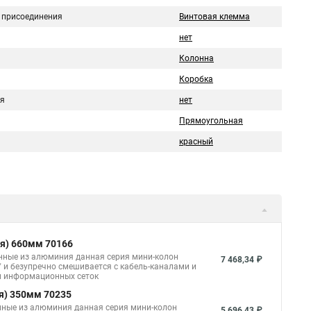
 присоединения
Винтовая клемма
нет
Колонна
Коробка
я
нет
Прямоугольная
красный
я) 660мм 70166
нные из алюминия данная серия мини-колон
7 468,34 ₽
" и безупречно смешивается с кабель-каналами и
 и информационных сеток
я) 350мм 70235
нные из алюминия данная серия мини-колон
5 696,43 ₽