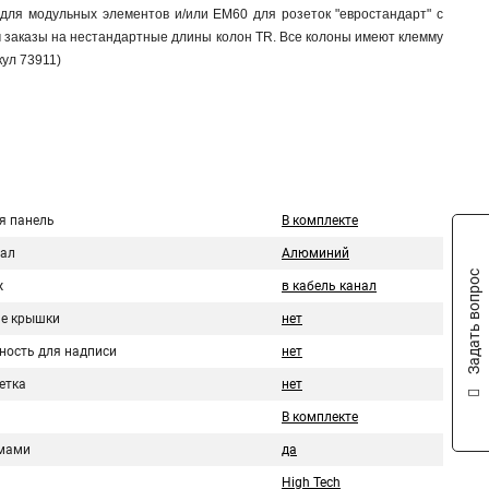
 для модульных элементов и/или EM60 для розеток "евростандарт" c
 заказы на нестандартные длины колон TR. Все колоны имеют клемму
ул 73911)
я панель
В комплекте
ал
Алюминий
Задать вопрос
ж
в кабель канал
е крышки
нет
ность для надписи
нет
етка
нет
В комплекте
мами
да
High Tech