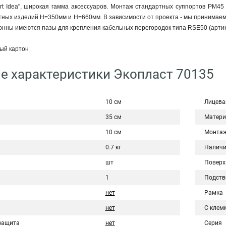
rt Idea", широкая гамма аксессуаров. Монтаж стандартных суппортов PM45
ных изделий H=350мм и Н=660мм. В зависимости от проекта - мы принимаем
онны имеются пазы для крепления кабельных перегородок типа RSE50 (артик
ый картон
е характеристики Экопласт 70135
10 см
Лицева
35 см
Матери
10 см
Монта
0.7 кг
Наличи
шт
Поверх
1
Подств
нет
Рамка
нет
С клем
защита
нет
Серия