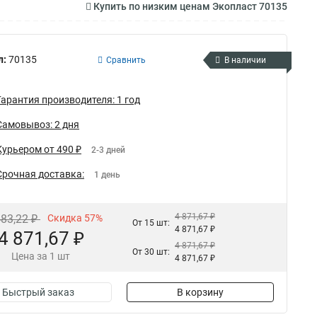
Купить по низким ценам Экопласт 70135
л:
70135
Сравнить
В наличии
Гарантия производителя: 1 год
Самовывоз: 2 дня
Курьером от 490 ₽
2-3 дней
Срочная доставка:
1 день
4 871,67 ₽
483,22 ₽
Скидка 57%
От 15 шт:
4 871,67 ₽
4 871,67 ₽
4 871,67 ₽
От 30 шт:
Цена за 1 шт
4 871,67 ₽
Быстрый заказ
В корзину