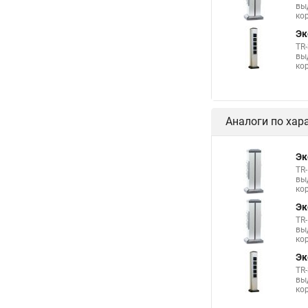
вы
ко
Эк
TR
вы
ко
Аналоги по хар
Эк
TR
вы
ко
Эк
TR
вы
ко
Эк
TR
вы
ко