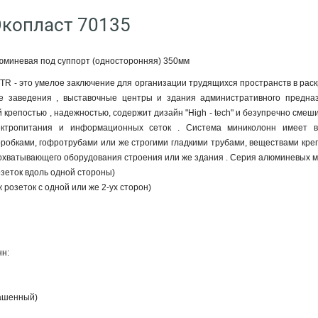
Экопласт 70135
миневая под суппорт (односторонняя) 350мм
R - это умелое заключение для организации трудящихся пространств в раск
ые заведения , выставочные центры и здания административного предна
крепостью , надежностью, содержит дизайн "High - tech" и безупречно смеши
ектропитания и информационных сеток . Система миниколонн имеет в
робками, гофротрубами или же строгими гладкими трубами, веществами кре
охватывающего оборудования строения или же здания . Серия алюминевых 
озеток вдоль одной стороны)
 розеток с одной или же 2-ух сторон)
н:
ашенный)