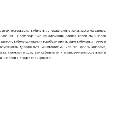
рытых экстерьерах : кабинеты , операционные залы, кассы магазинов,
значения . Произведенные из алюминия данная серия мини-колон
вается с кабель-каналами и коробами при укладке кабельных пучков и
озможность дополняться миниканалами или же кабель-каналами,
пежа, стяжками и хомутами кабельными и установочными розетками и
миниколонн TR содержит 2 формы: