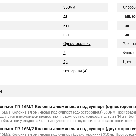
350мм
Способ
да
Таймер
нет
Тип
нет
Тип
Односторонний
Улична
4
Форма
2p
Цвет
Четверная (4)
ы
опласт TR-16M/1 Колонна алюминевая под суппорт (одностороння
-16M/1 Колонна алюминевая под суппорт (односторонняя) 660мм Произведе
деляется высочайшей крепостью , надежностью, содержит дизайн "High - tech
робами при укладке кабельных пучков и проводов силового электропитания
опласт TR-16M/2 Колонна алюминевая под суппорт (двухстороння
-16M/2 Колонна алюминевая под суппорт (двухсторонняя) 350мм Произведе