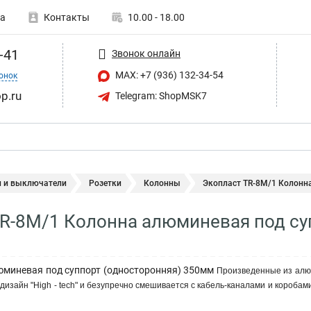
а
Контакты
10.00 - 18.00
-41
Звонок онлайн
MAX: +7 (936) 132-34-54
онок
p.ru
Telegram: ShopMSK7
и и выключатели
Розетки
Колонны
Экопласт TR-8M/1 Колонна
R-8M/1 Колонна алюминевая под су
юминевая под суппорт (односторонняя) 350мм
Произведенные из алю
дизайн "High - tech" и безупречно смешивается с кабель-каналами и коробам