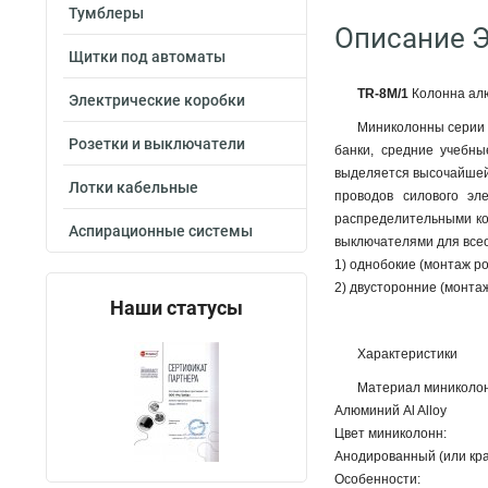
Тумблеры
Описание 
Щитки под автоматы
TR-8M/1
Колонна алю
Электрические коробки
Миниколонны серии T
Розетки и выключатели
банки, средние учебн
выделяется высочайшей 
Лотки кабельные
проводов силового эл
распределительными ко
Аспирационные системы
выключателями для все
1) однобокие (монтаж р
2) двусторонние (монтаж
Наши статусы
Характеристики
Материал миниколон
Алюминий Al Alloy
Цвет миниколонн:
Анодированный (или кр
Особенности: