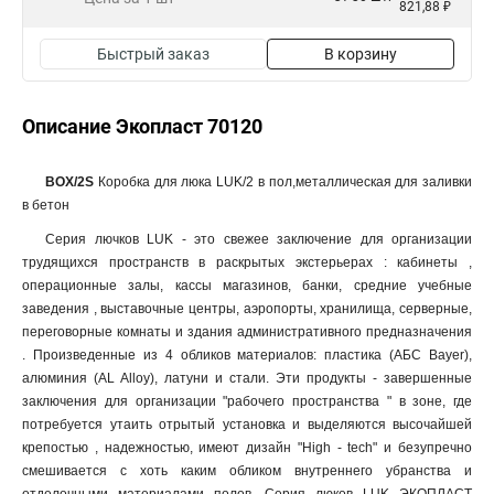
821,88 ₽
Быстрый заказ
В корзину
Описание Экопласт 70120
BOX/2S
Коробка для люка LUK/2 в пол,металлическая для заливки
в бетон
Серия лючков LUK - это свежее заключение для организации
трудящихся пространств в раскрытых экстерьерах : кабинеты ,
операционные залы, кассы магазинов, банки, средние учебные
заведения , выставочные центры, аэропорты, хранилища, серверные,
переговорные комнаты и здания административного предназначения
. Произведенные из 4 обликов материалов: пластика (АБС Bayer),
алюминия (AL Alloy), латуни и стали. Эти продукты - завершенные
заключения для организации "рабочего пространства " в зоне, где
потребуется утаить отрытый установка и выделяются высочайшей
крепостью , надежностью, имеют дизайн "High - tech" и безупречно
смешивается с хоть каким обликом внутреннего убранства и