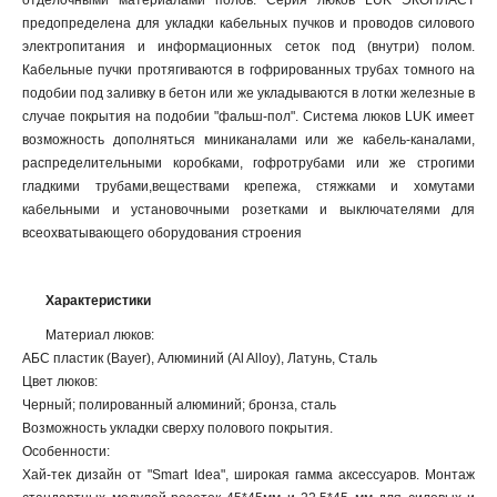
отделочными материалами полов. Серия люков LUK ЭКОПЛАСТ
предопределена для укладки кабельных пучков и проводов силового
электропитания и информационных сеток под (внутри) полом.
Кабельные пучки протягиваются в гофрированных трубах томного на
подобии под заливку в бетон или же укладываются в лотки железные в
случае покрытия на подобии "фальш-пол". Система люков LUK имеет
возможность дополняться миниканалами или же кабель-каналами,
распределительными коробками, гофротрубами или же строгими
гладкими трубами,веществами крепежа, стяжками и хомутами
кабельными и установочными розетками и выключателями для
всеохватывающего оборудования строения
Характеристики
Материал люков:
АБС пластик (Bayer), Алюминий (Al Alloy), Латунь, Сталь
Цвет люков:
Черный; полированный алюминий; бронза, сталь
Возможность укладки сверху полового покрытия.
Особенности:
Хай-тек дизайн от "Smart Idea", широкая гамма аксессуаров. Монтаж