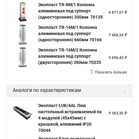
Экопласт TR-8M/1 Колонна
алюминевая под суппорт
4 871,67 ₽
(односторонняя) 350мм 70135
Экопласт TR-16M/1 Колонна
алюминевая под суппорт
7 468,34 ₽
(односторонняя) 660мм 70166
Экопласт TR-16M/2 Колонна
алюминевая под суппорт
5 696,43 ₽
(двухсторонняя) 350мм 70235
Показать больше
Аналоги по характеристикам
Экопласт LUK/4AL Люк
настольный встраиваемый на
9 363,35 ₽
4 модулей (45х45мм) с
крышкой, алюминий IP20
70044
Экопласт Блок розеточный