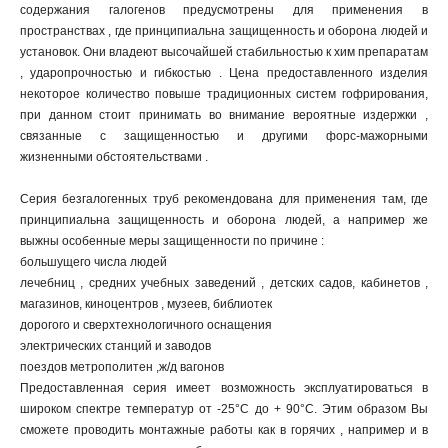
содержания галогенов предусмотрены для применения в
пространствах , где принципиальна защищенность и оборона людей и
установок. Они владеют высочайшей стабильностью к хим препаратам
, ударопрочностью и гибкостью . Цена предоставленного изделия
некоторое количество повыше традиционных систем гофрирования,
при данном стоит принимать во внимание вероятные издержки ,
связанные с защищенностью и другими форс-мажорными
жизненными обстоятельствами .
Серия безгалогенных труб рекомендована для применения там, где
принципиальна защищенность и оборона людей, а например же
выжны особенные меры защищенности по причине :
большущего числа людей
лечебниц , средних учебных заведений , детских садов, кабинетов ,
магазинов, киноцентров , музеев, библиотек
дорогого и сверхтехнологичного оснащения
электрических станций и заводов
поездов метрополитен ,ж/д вагонов
Предоставленная серия имеет возможность эксплуатироваться в
широком спектре температур от -25°С до + 90°С. Этим образом Вы
сможете проводить монтажные работы как в горячих , например и в