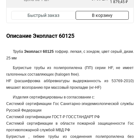
1 879,45 ₽
Быстрый заказ
В корзину
Описание Экопласт 60125
Труба
Экопласт 60125
гофрир. легкая, с зондом, цвет серый, диам.
25 мм
Бугристые трубы из полипропилена (ПП) серии HF, не имеет
галогенных составляющих (halogen free).
HF (расшифровка аббревиатуры выдержанность из 53769-2010)
мешают возгоранию при массовый прокладке (нг-HF)
Изделия сертифицированы в согласовании с:
Системой сертификации Гос Санитарно-эпидемиологической службы
Русской Федерации
Системой сертификации ГОСТ-Р ГОССТАНДАРТ РФ
Системой сертификации в области пожарной защищенности Гос
противопожарной службой МВД РФ
Бугристые , гибкие трубы из соединения полипропилена без