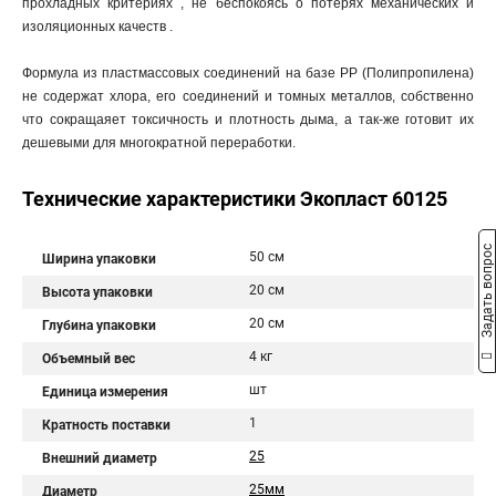
прохладных критериях , не беспокоясь о потерях механических и
изоляционных качеств .
Формула из пластмассовых соединений на базе PP (Полипропилена)
не содержат хлора, его соединений и томных металлов, собственно
что сокращаяет токсичность и плотность дыма, а так-же готовит их
дешевыми для многократной переработки.
Технические характеристики Экопласт 60125
Задать вопрос
50 см
Ширина упаковки
20 см
Высота упаковки
20 см
Глубина упаковки
4 кг
Объемный вес
шт
Единица измерения
1
Кратность поставки
25
Внешний диаметр
25мм
Диаметр