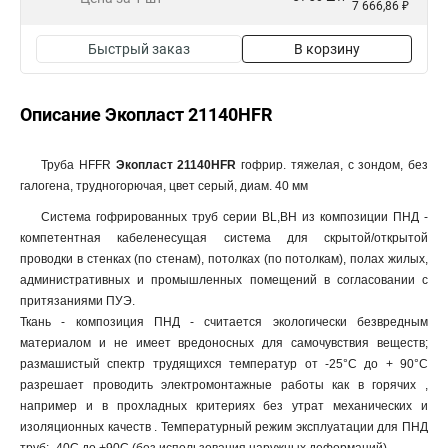
7 666,86 ₽
Быстрый заказ
В корзину
Описание Экопласт 21140HFR
Труба HFFR
Экопласт 21140HFR
гофрир. тяжелая, с зондом, без
галогена, трудногорючая, цвет серый, диам. 40 мм
Система гофрированных труб серии BL,BH из композиции ПНД -
компетентная кабеленесущая система для скрытой/открытой
проводки в стенках (по стенам), потолках (по потолкам), полах жилых,
административных и промышленных помещений в согласовании с
притязаниями ПУЭ.
Ткань - композиция ПНД - считается экологически безвредным
материалом и не имеет вредоносных для самочувствия веществ;
размашистый спектр трудящихся температур от -25°С до + 90°С
разрешает проводить электромонтажные работы как в горячих ,
например и в прохладных критериях без утрат механических и
изоляционных качеств . Температурный режим эксплуатации для ПНД