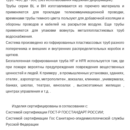
труб: -40C до +90С (без использования наружных деформаций).
Трубы серии BL и BH изготавливаются из горючего материала и
применяются для прокладки телекоммуникационной проводки,
временами трубы темного цвета пользуют для добавочной изоляции и
обороны проводов и кабелей на раскрытом воздухе. Еще трубы
применяются для упаковки вовнутрь металлопластиковых труб
водоснабжения.
Система произведено из гофрированных пластмассовых труб разного
поперечника и внешних и внутренних распределительных коробок и
щитков.
Безгалогенная гофрированная труба HF и HFR используется там, где
при пожаре вероятны предупреждения повреждения вещественных
ценностей и людей. К примеру , в промышленных установках, зданиях,
отелях , аэропортах, метрополитен , вокзалах, клиниках , универмагах,
банках, школах, театрах, кинозалах , высокоэтажных жилищах ,
центрах управления и т.д. .
Изделия сертифицированы в согласовании с:
Системой сертификации ГОСТ-Р ГОССТАНДАРТ РОССИИ;
Системой сертификации Гос Санитарно-эпидемиологической службы
Русской Федерации