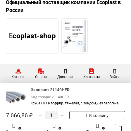
Официальный поставщик компании
Ecoplast
в
России
Каталог
Оплата
Доставка
Контакты
Войти
Экопласт 21140HFR
Код товара: 21140HFR
Труба HFFR гофрир. тяжелая, с зондом, без галогена...
7 666,86 ₽
–
+
В корзину
0
0
1