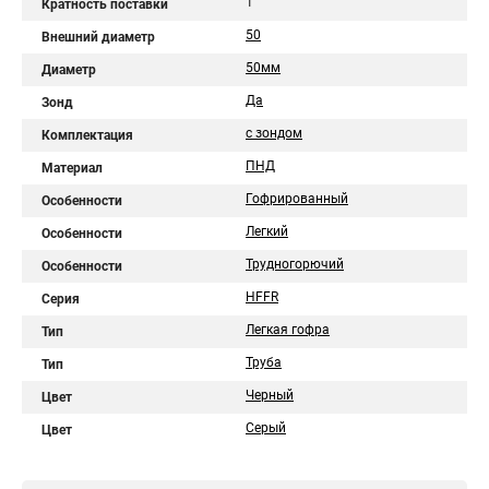
1
Кратность поставки
50
Внешний диаметр
50мм
Диаметр
Да
Зонд
с зондом
Комплектация
ПНД
Материал
Гофрированный
Особенности
Легкий
Особенности
Трудногорючий
Особенности
HFFR
Серия
Легкая гофра
Тип
Труба
Тип
Черный
Цвет
Серый
Цвет