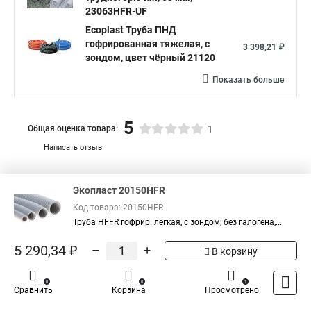
23063HFR-UF
Ecoplast Труба ПНД
гофрированная тяжелая, с
3 398,21 ₽
зондом, цвет чёрный 21120
Показать больше
5
Общая оценка товара:
1
Написать отзыв
Официальный поставщик компании
Ecoplast
в
Экопласт 20150HFR
России
Код товара: 20150HFR
Труба HFFR гофрир. легкая, с зондом, без галогена,...
5 290,34 ₽
–
+
В корзину
0
0
1
Сравнить
Корзина
Просмотрено