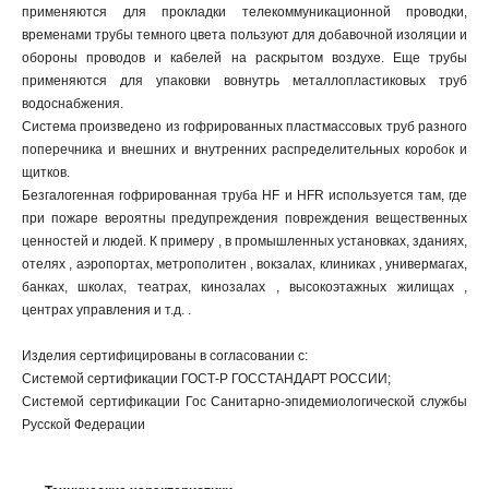
применяются для прокладки телекоммуникационной проводки,
временами трубы темного цвета пользуют для добавочной изоляции и
обороны проводов и кабелей на раскрытом воздухе. Еще трубы
применяются для упаковки вовнутрь металлопластиковых труб
водоснабжения.
Система произведено из гофрированных пластмассовых труб разного
поперечника и внешних и внутренних распределительных коробок и
щитков.
Безгалогенная гофрированная труба HF и HFR используется там, где
при пожаре вероятны предупреждения повреждения вещественных
ценностей и людей. К примеру , в промышленных установках, зданиях,
отелях , аэропортах, метрополитен , вокзалах, клиниках , универмагах,
банках, школах, театрах, кинозалах , высокоэтажных жилищах ,
центрах управления и т.д. .
Изделия сертифицированы в согласовании с:
Системой сертификации ГОСТ-Р ГОССТАНДАРТ РОССИИ;
Системой сертификации Гос Санитарно-эпидемиологической службы
Русской Федерации