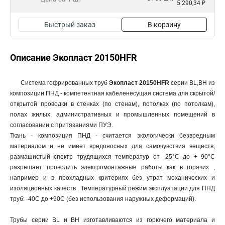
5 290,34 ₽
Быстрый заказ
В корзину
Описание Экопласт 20150HFR
Система гофрированных труб
Экопласт 20150HFR
серии BL,BH из
композиции ПНД - компетентная кабеленесущая система для скрытой/
открытой проводки в стенках (по стенам), потолках (по потолкам),
полах жилых, административных и промышленных помещений в
согласовании с притязаниями ПУЭ.
Ткань - композиция ПНД - считается экологически безвредным
материалом и не имеет вредоносных для самочувствия веществ;
размашистый спектр трудящихся температур от -25°С до + 90°С
разрешает проводить электромонтажные работы как в горячих ,
например и в прохладных критериях без утрат механических и
изоляционных качеств . Температурный режим эксплуатации для ПНД
труб: -40C до +90С (без использования наружных деформаций).
Трубы серии BL и BH изготавливаются из горючего материала и