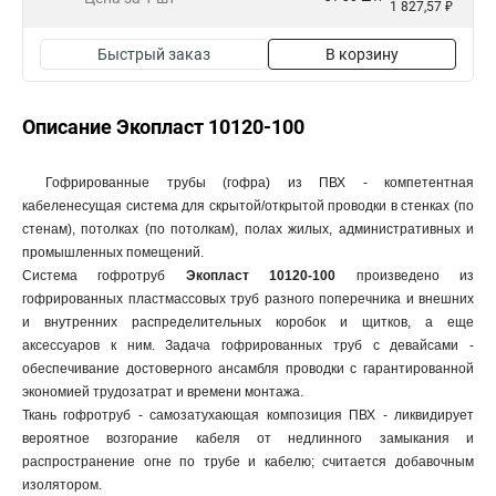
1 827,57 ₽
Быстрый заказ
В корзину
Описание Экопласт 10120-100
Гофрированные трубы (гофра) из ПВХ - компетентная
кабеленесущая система для скрытой/открытой проводки в стенках (по
стенам), потолках (по потолкам), полах жилых, административных и
промышленных помещений.
Система гофротруб
Экопласт 10120-100
произведено из
гофрированных пластмассовых труб разного поперечника и внешних
и внутренних распределительных коробок и щитков, а еще
аксессуаров к ним. Задача гофрированных труб с девайсами -
обеспечивание достоверного ансамбля проводки с гарантированной
экономией трудозатрат и времени монтажа.
Ткань гофротруб - самозатухающая композиция ПВХ - ликвидирует
вероятное возгорание кабеля от недлинного замыкания и
распространение огне по трубе и кабелю; считается добавочным
изолятором.