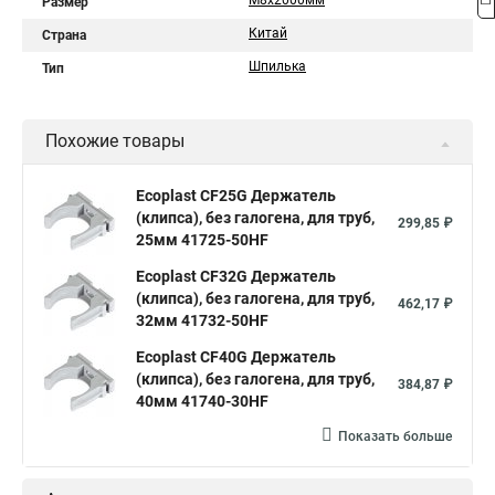
М8х2000мм
Размер
Китай
Страна
Шпилька
Тип
Похожие товары
Ecoplast CF25G Держатель
(клипса), без галогена, для труб,
299,85 ₽
25мм 41725-50HF
Ecoplast CF32G Держатель
(клипса), без галогена, для труб,
462,17 ₽
32мм 41732-50HF
Ecoplast CF40G Держатель
(клипса), без галогена, для труб,
384,87 ₽
40мм 41740-30HF
Показать больше