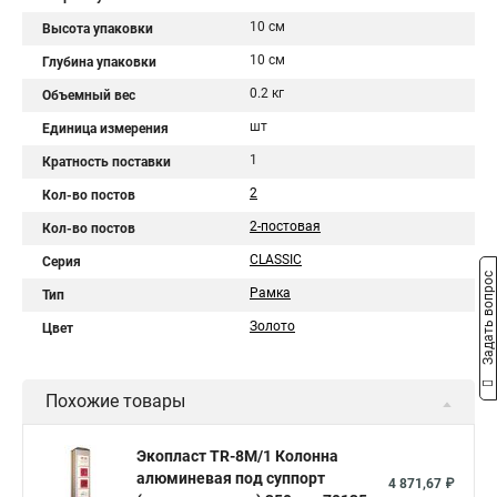
10 см
Высота упаковки
10 см
Глубина упаковки
0.2 кг
Объемный вес
шт
Единица измерения
1
Кратность поставки
2
Кол-во постов
2-постовая
Кол-во постов
CLASSIC
Серия
Задать вопрос
Рамка
Тип
Золото
Цвет
Похожие товары
Экопласт TR-8M/1 Колонна
алюминевая под суппорт
4 871,67 ₽