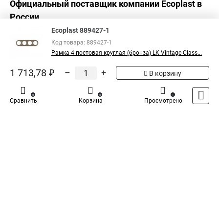
Официальный поставщик компании
Ecoplast
в
России
Ecoplast 889427-1
Код товара: 889427-1
Рамка 4-постовая круглая (бронза) LK Vintage-Class...
1 713,78 ₽
–
+
В корзину
0
0
1
Сравнить
Корзина
Просмотрено
Каталог
Оплата
Доставка
Контакты
Войти