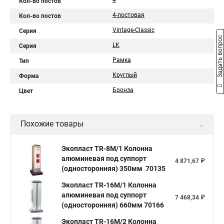
4
Кол-во постов
4-постовая
Кол-во постов
Vintage-Classic
Серия
Задать вопрос
LK
Серия
Рамка
Тип
Круглый
Форма
Бронза
Цвет
Похожие товары
Экопласт TR-8M/1 Колонна
алюминевая под суппорт
4 871,67 ₽
(односторонняя) 350мм 70135
Экопласт TR-16M/1 Колонна
алюминевая под суппорт
7 468,34 ₽
(односторонняя) 660мм 70166
Экопласт TR-16M/2 Колонна