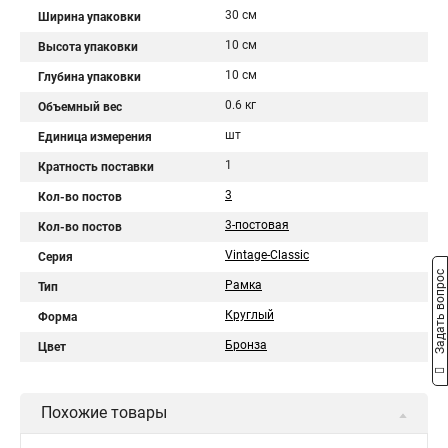
30 см
Ширина упаковки
10 см
Высота упаковки
10 см
Глубина упаковки
0.6 кг
Объемный вес
шт
Единица измерения
1
Кратность поставки
3
Кол-во постов
3-постовая
Кол-во постов
Vintage-Classic
Серия
Задать вопрос
Рамка
Тип
Круглый
Форма
Бронза
Цвет
Похожие товары