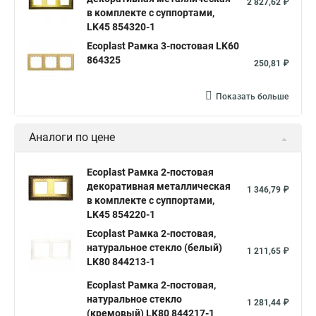
2 827,62 ₽
в комплекте с суппортами,
LK45 854320-1
Ecoplast Рамка 3-постовая LK60
864325
250,81 ₽
Показать больше
Аналоги по цене
Ecoplast Рамка 2-постовая
декоративная металлическая
1 346,79 ₽
в комплекте с суппортами,
LK45 854220-1
Ecoplast Рамка 2-постовая,
натуральное стекло (белый)
1 211,65 ₽
LK80 844213-1
Ecoplast Рамка 2-постовая,
натуральное стекло
1 281,44 ₽
(кремовый) LK80 844217-1