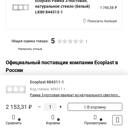
Ecoplast Рамка 3-постовая,
натуральное стекло (белый)
1 745,58 ₽
LK80 844313-1
Показать больше
5
Общая оценка товара:
1
Написать отзыв
Официальный поставщик компании
Ecoplast
в
России
Ecoplast 884311-1
Код товара: 884311-1
Рамка 3-постовая квадрат из натурального светлого...
2 153,31 ₽
–
+
В корзину
0
0
1
Сравнить
Корзина
Просмотрено