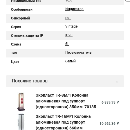
10A
Номинальный ток
Индикатор
Особенности
нет
Сенсорный
Vintage
Серия
IP20
Степень защиты IP
6L
Схема
Переключатель
Тип
белый
Цвет
Похожие товары
Экопласт TR-8M/1 Колонна
алюминевая под суппорт
6 889,93 ₽
(односторонняя) 350мм 70135
Экопласт TR-16M/1 Колонна
алюминевая под суппорт
10 562,36 ₽
(односторонняя) 660мм