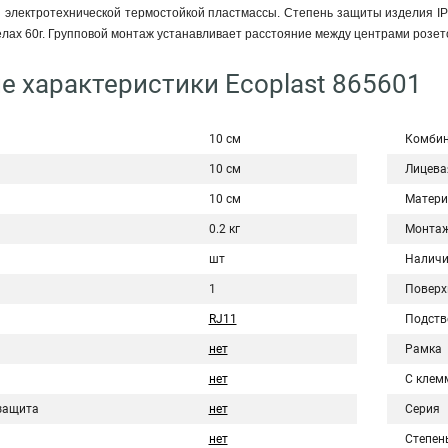
 электротехнической термостойкой пластмассы. Степень защиты изделия IP 
елах 60г. Групповой монтаж устанавливает расстояние между центрами розето
е характеристики Ecoplast 865601
10 см
Комби
10 см
Лицева
10 см
Матери
0.2 кг
Монта
шт
Наличи
1
Поверх
RJ11
Подств
нет
Рамка
нет
С клем
защита
нет
Серия
нет
Степен