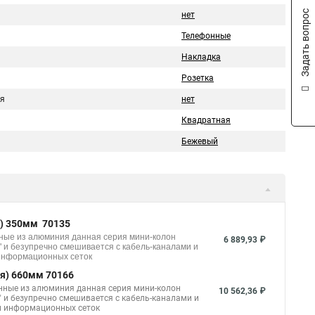
Задать вопрос
нет
Телефонные
Накладка
Розетка
я
нет
Квадратная
Бежевый
я) 350мм 70135
ные из алюминия данная серия мини-колон
6 889,93 ₽
" и безупречно смешивается с кабель-каналами и
 информационных сеток
я) 660мм 70166
нные из алюминия данная серия мини-колон
10 562,36 ₽
" и безупречно смешивается с кабель-каналами и
 и информационных сеток