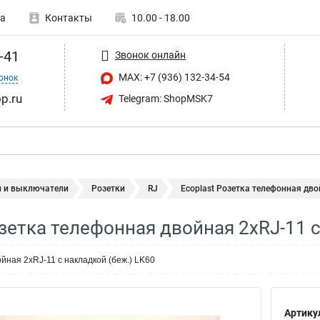
а
Контакты
10.00 - 18.00
-41
Звонок онлайн
MAX: +7 (936) 132-34-54
онок
p.ru
Telegram: ShopMSK7
и и выключатели
Розетки
RJ
Ecoplast Розетка телефонная двой
озетка телефонная двойная 2хRJ-11 
йная 2хRJ-11 с накладкой (беж.) LK60
Артику