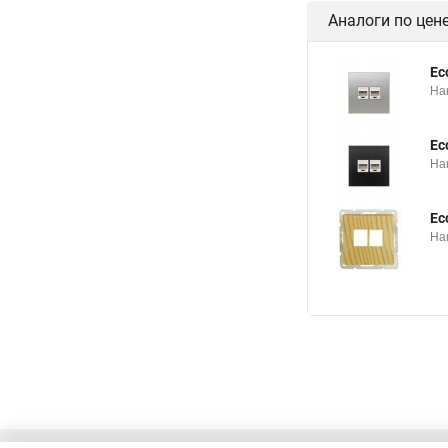
Аналоги по цен
Ec
На
Ec
На
Ec
На