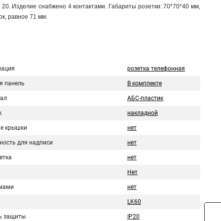
20. Изделие снабжено 4 контактами. Габариты розетки: 70*70*40 мм,
к, равное 71 мм.
нация
розетка телефонная
я панель
В комплекте
ал
АБС-пластик
ж
накладной
е крышки
нет
ность для надписи
нет
етка
нет
Нет
мами
нет
LK60
ь защиты
IP20