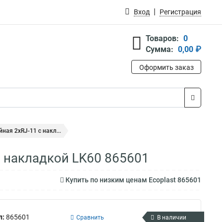
Вход
Регистрация
Товаров:
0
Сумма:
0,00 ₽
Оформить заказ
ная 2хRJ-11 с накл...
с накладкой LK60 865601
Купить по низким ценам Ecoplast 865601
л:
865601
Сравнить
В наличии