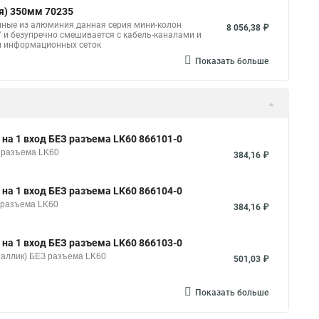
я) 350мм 70235
нные из алюминия данная серия мини-колон
8 056,38 ₽
" и безупречно смешивается с кабель-каналами и
 и информационных сеток
Показать больше
 на 1 вход БЕЗ разъема LK60 866101-0
З разъема LK60
384,16 ₽
 на 1 вход БЕЗ разъема LK60 866104-0
З разъема LK60
384,16 ₽
 на 1 вход БЕЗ разъема LK60 866103-0
таллик) БЕЗ разъема LK60
501,03 ₽
Показать больше