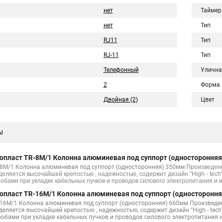
нет
Таймер
нет
Тип
RJ11
Тип
RJ-11
Тип
Телефонный
Улична
2
Форма
Двойная (2)
Цвет
ы
опласт TR-8M/1 Колонна алюминевая под суппорт (одностороння
-8M/1 Колонна алюминевая под суппорт (односторонняя) 350мм
Произведен
деляется высочайшей крепостью , надежностью, содержит дизайн "High - tech
робами при укладке кабельных пучков и проводов силового электропитания и
опласт TR-16M/1 Колонна алюминевая под суппорт (одностороння
-16M/1 Колонна алюминевая под суппорт (односторонняя) 660мм Произведе
деляется высочайшей крепостью , надежностью, содержит дизайн "High - tech
робами при укладке кабельных пучков и проводов силового электропитания