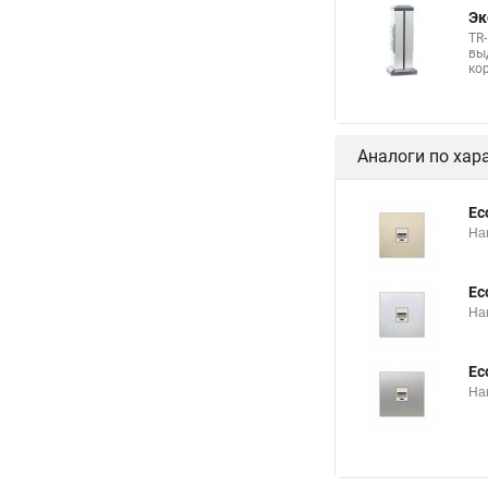
Эк
TR
вы
ко
Аналоги по хар
Ec
На
Ec
На
Ec
На