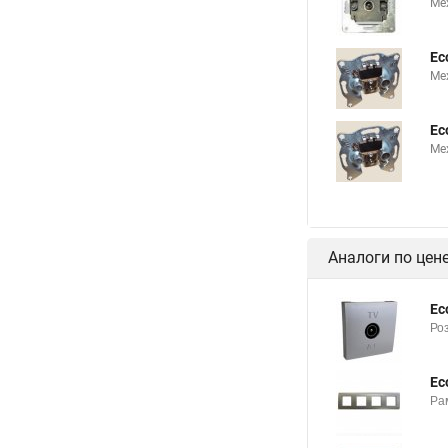
Ме
Ec
Ме
Ec
Ме
Аналоги по цен
Ec
Ро
Ec
Ра