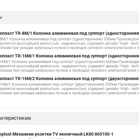
ы
опласт TR-8M/1 Колонна алюминевая под суппорт (одностороння
-8M/1 Колонна алюминевая под суппорт (односторонняя) 350мм
Произведен
деляется высочайшей крепостью , надежностью, содержит дизайн "High - tech
робами при укладке кабельных пучков и проводов силового электропитания и
опласт TR-16M/1 Колонна алюминевая под суппорт (одностороння
-16M/1 Колонна алюминевая под суппорт (односторонняя) 660мм Произведе
деляется высочайшей крепостью , надежностью, содержит дизайн "High - tech
робами при укладке кабельных пучков и проводов силового электропитания
опласт TR-16M/2 Колонна алюминевая под суппорт (двухстороння
-16M/2 Колонна алюминевая под суппорт (двухсторонняя) 350мм Произведе
деляется высочайшей крепостью , надежностью, содержит дизайн "High - tech
робами при укладке кабельных пучков и проводов силового электропитания
актеристикам
oplast Механизм розетки TV оконечный LK80 865100-1