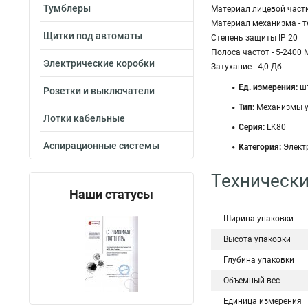
Тумблеры
Материал лицевой части
Материал механизма - 
Щитки под автоматы
Степень защиты IP 20
Полоса частот - 5-2400 
Электрические коробки
Затухание - 4,0 Дб
Ед. измерения:
шт
Розетки и выключатели
Тип:
Механизмы у
Лотки кабельные
Серия:
LK80
Аспирационные системы
Категория:
Элект
Технически
Наши статусы
Ширина упаковки
Высота упаковки
Глубина упаковки
Объемный вес
Единица измерения