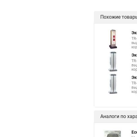
Похожие товар
Эк
TR
вы
ко
Эк
TR
вы
ко
Эк
TR
вы
ко
Аналоги по хар
Ec