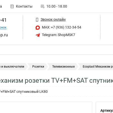
а
Контакты
10.00 - 18.00
-41
Звонок онлайн
MAX: +7 (936) 132-34-54
онок
p.ru
Telegram: ShopMSK7
и и выключатели
Розетки
Телевизионные
Ecoplast Механизм 
еханизм розетки TV+FM+SAT спутни
V+FM+SAT спутниковый LK80
Артику