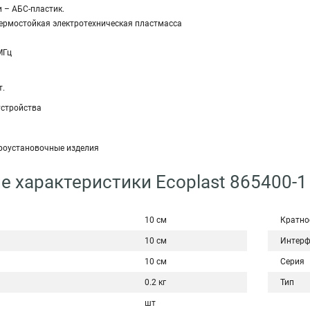
 – АБС-пластик.
термостойкая электротехническая пластмасса
МГц
.
стройства
роустановочные изделия
е характеристики Ecoplast 865400-1
10 см
Кратно
10 см
Интерф
10 см
Серия
0.2 кг
Тип
шт