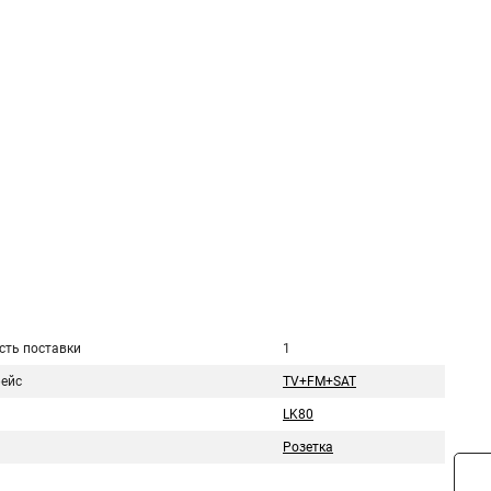
сть поставки
1
ейс
TV+FM+SAT
LK80
Розетка