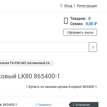
Вход
Регистрация
Товаров:
0
Сумма:
0,00 ₽
Оформить заказ
розетки TV+FM+SAT спутниковый LK...
ковый LK80 865400-1
Купить по низким ценам Ecoplast 865400-1
л:
865400-1
Сравнить
В наличии