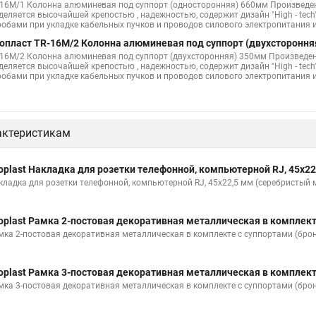
-16M/1 Колонна алюминевая под суппорт (односторонняя) 660мм Произведе
деляется высочайшей крепостью , надежностью, содержит дизайн "High - tech
робами при укладке кабельных пучков и проводов силового электропитания
опласт TR-16M/2 Колонна алюминевая под суппорт (двухстороння
-16M/2 Колонна алюминевая под суппорт (двухсторонняя) 350мм Произведе
деляется высочайшей крепостью , надежностью, содержит дизайн "High - tech
робами при укладке кабельных пучков и проводов силового электропитания
актеристикам
oplast Накладка для розетки телефонной, компьютерной RJ, 45х22
кладка для розетки телефонной, компьютерной RJ, 45х22,5 мм (серебристый 
oplast Рамка 2-постовая декоративная металлическая в комплект
мка 2-постовая декоративная металлическая в комплекте с суппортами (брон
oplast Рамка 3-постовая декоративная металлическая в комплект
мка 3-постовая декоративная металлическая в комплекте с суппортами (брон