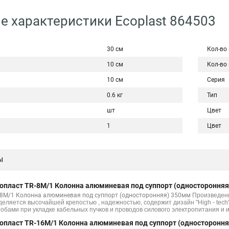
е характеристики Ecoplast 864503
30 см
Кол-во
10 см
Кол-во
10 см
Серия
0.6 кг
Тип
шт
Цвет
1
Цвет
ы
опласт TR-8M/1 Колонна алюминевая под суппорт (одностороння
-8M/1 Колонна алюминевая под суппорт (односторонняя) 350мм
Произведен
деляется высочайшей крепостью , надежностью, содержит дизайн "High - tech
робами при укладке кабельных пучков и проводов силового электропитания и
опласт TR-16M/1 Колонна алюминевая под суппорт (одностороння