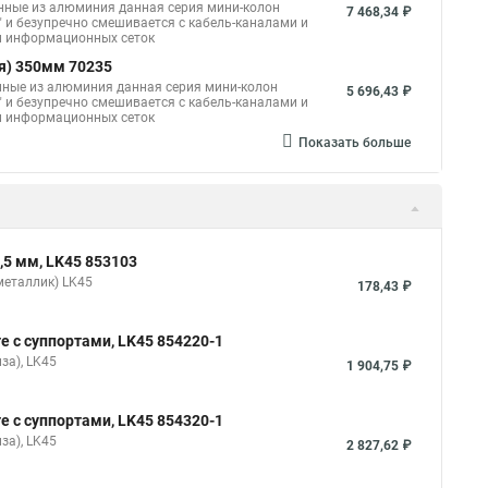
нные из алюминия данная серия мини-колон
7 468,34 ₽
" и безупречно смешивается с кабель-каналами и
 и информационных сеток
я) 350мм 70235
нные из алюминия данная серия мини-колон
5 696,43 ₽
" и безупречно смешивается с кабель-каналами и
 и информационных сеток
Показать больше
,5 мм, LK45 853103
металлик) LK45
178,43 ₽
е с суппортами, LK45 854220-1
за), LK45
1 904,75 ₽
е с суппортами, LK45 854320-1
за), LK45
2 827,62 ₽