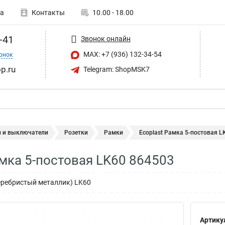
а
Контакты
10.00 - 18.00
-41
Звонок онлайн
MAX: +7 (936) 132-34-54
онок
p.ru
Telegram: ShopMSK7
и и выключатели
Розетки
Рамки
Ecoplast Рамка 5-постовая L
амка 5-постовая LK60 864503
еребристый металлик) LK60
Артику