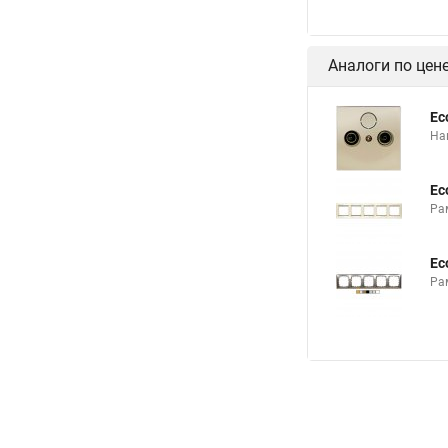
Аналоги по цен
Ec
На
Ec
Ра
Ec
Ра