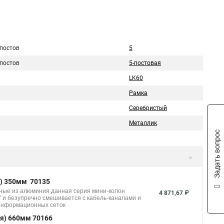
 постов
5
 постов
5-постовая
LK60
Рамка
Серебристый
Металлик
Задать вопрос
я) 350мм 70135
ные из алюминия данная серия мини-колон
4 871,67 ₽
" и безупречно смешивается с кабель-каналами и
 информационных сеток
я) 660мм 70166