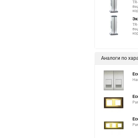
TR
вы
ко
Эк
TR
вы
ко
Аналоги по хар
Ec
На
Ec
Ра
Ec
Ра