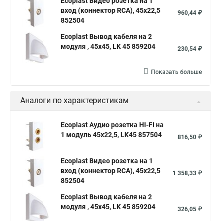
Ecoplast Видео розетка на 1
вход (коннектор RCA), 45х22,5
960,44 ₽
852504
Ecoplast Вывод кабеля на 2
модуля , 45х45, LK 45 859204
230,54 ₽
Показать больше
Аналоги по характеристикам
Ecoplast Аудио розетка HI-FI на
1 модуль 45х22,5, LK45 857504
816,50 ₽
Ecoplast Видео розетка на 1
вход (коннектор RCA), 45х22,5
1 358,33 ₽
852504
Ecoplast Вывод кабеля на 2
модуля , 45х45, LK 45 859204
326,05 ₽