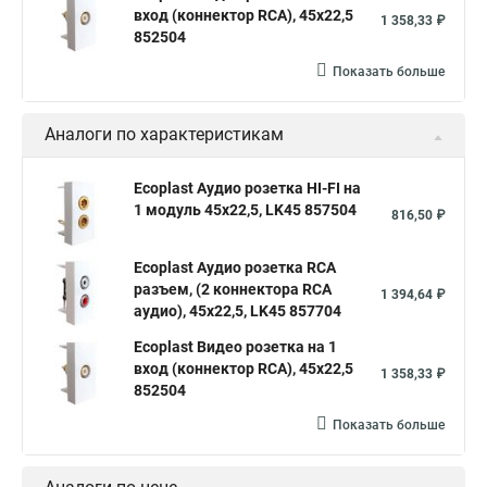
вход (коннектор RCA), 45х22,5
1 358,33 ₽
852504
Показать больше
Аналоги по характеристикам
Ecoplast Аудио розетка HI-FI на
1 модуль 45х22,5, LK45 857504
816,50 ₽
Ecoplast Аудио розетка RCA
разъем, (2 коннектора RCA
1 394,64 ₽
аудио), 45х22,5, LK45 857704
Ecoplast Видео розетка на 1
вход (коннектор RCA), 45х22,5
1 358,33 ₽
852504
Показать больше