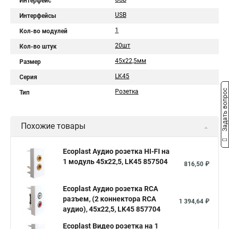
Интерфейс
USB
Интерфейсы
1
Кол-во модулей
20шт
Кол-во штук
45х22,5мм
Размер
LK45
Серия
Задать вопрос
Розетка
Тип
Похожие товары
Ecoplast Аудио розетка HI-FI на
1 модуль 45х22,5, LK45 857504
816,50 ₽
Ecoplast Аудио розетка RCA
разъем, (2 коннектора RCA
1 394,64 ₽
аудио), 45х22,5, LK45 857704
Ecoplast Видео розетка на 1