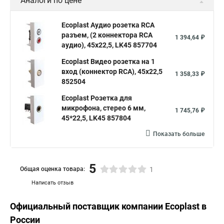
Аналоги по цене
Ecoplast Аудио розетка RCA
разъем, (2 коннектора RCA
1 394,64 ₽
аудио), 45х22,5, LK45 857704
Ecoplast Видео розетка на 1
вход (коннектор RCA), 45х22,5
1 358,33 ₽
852504
Ecoplast Розетка для
микрофона, стерео 6 мм,
1 745,76 ₽
45*22,5, LK45 857804
Показать больше
5
Общая оценка товара:
1
Написать отзыв
Официальный поставщик компании
Ecoplast
в
России